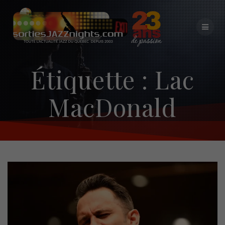
Skip
to
content
Étiquette :
Lac
MacDonald