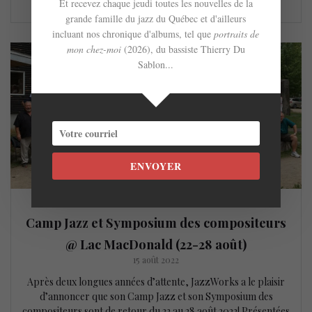
Et recevez chaque jeudi toutes les nouvelles de la
grande famille du jazz du Québec et d'ailleurs
incluant nos chronique d'albums, tel que
portraits de
mon chez-moi
(2026), du bassiste Thierry Du
Sablon...
ENVOYER
Camp Jazz et Symposium des compositeurs
@ Lac MacDonald (22-28 août)
15 août 2022
Après deux longues années d’attente, JazzWorks a le plaisir
d’annoncer que son Camp Jazz et son Symposium des
compositeurs sont de retour du 22 au 28 août 2022! Présentées