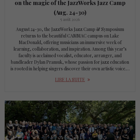
on the magic of the JazzWorks Jazz Camp
(Aug. 24-30)
5 août 2026
August 24-30, the JazzWorks Jazz Camp & Symposium
returns to the beautiful CAMMAC campus on Lake
MacDonald, offering musicians an immersive week of
learning, collaboration, and inspiration. Among this year’s
faculty is acclaimed vocalist, educator, arranger, and
bandleader Dylan Pramuk, whose passion for jazz education
is rooted in helping singers discover their own artistic voice.…
LIRE LA SUITE