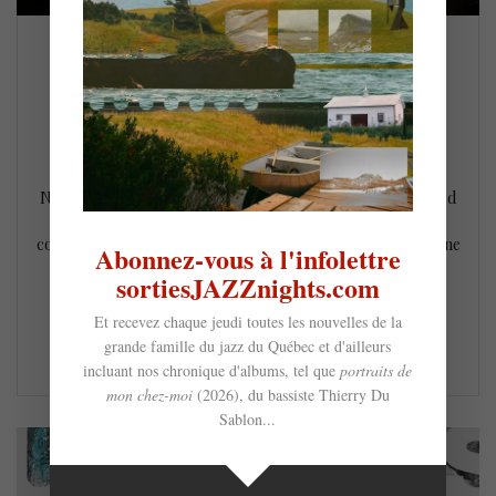
annulation : Benjamin Deschamps –
Augmented Reality @ l’Outremont (16
janvier)
2 janvier 2025
NDLR : Suite au décès tragique du saxophoniste Mario Allard
ce concert est annulé – Le talentueux saxophoniste et
compositeur Benjamin Deschamps est bien connu sur la scène
Abonnez-vous à l'infolettre
jazz canadienne pour ses quatre albums acclamés par la
sortiesJAZZnights.com
critique. Après s’être produit dans tout le Canada et en
Europe, il nous propose la musique de son…
Et recevez chaque jeudi toutes les nouvelles de la
grande famille du jazz du Québec et d'ailleurs
LIRE LA SUITE
incluant nos chronique d'albums, tel que
portraits de
mon chez-moi
(2026), du bassiste Thierry Du
Sablon...