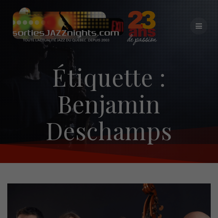
Skip
to
content
Étiquette :
Benjamin
Deschamps