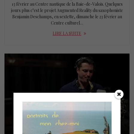
13 février au Centre nautique de la Baie-de-Valois. Quelques
jours plus c’est le projet Augmented Reality du saxophoniste
Benjamin Deschamps, en sextette, dimanche le 23 février au
Centre culturel…
LIRE LA SUITE