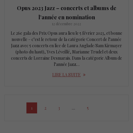
Opus 2023 Jazz – concerts et albums de
l’année en nomination
12 décembre 2022
Le 26e gala des Prix Opus aura lieu le 5 février 2023, et bonne
nouvelle – c’est le retour de la catégorie Concert de l’année
Jazz avec 5 concerts en lice de Laura Anglade/Sam Kirmayer
(photo du haut), Yves Léveillé, Marianne Trudel et deux
concerts de Lorraine Desmarais. Dans la catégorie Album de
l’année Jazz…
LIRE LA SUITE
Posts
Page
Page
Page
Page
1
2
3
…
5
navigation