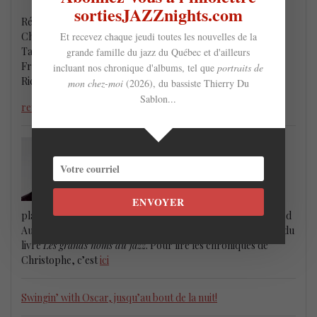
sortiesJAZZnights.com
Rémi Bolduc, saxophone
Et recevez chaque jeudi toutes les nouvelles de la
Chantal de Villiers, saxophone
Taurey Butler, piano
grande famille du jazz du Québec et d'ailleurs
Fraser Hollins, contrebasse
incluant nos chronique d'albums, tel que
portraits de
Richard Irwin, batterie
mon chez-moi
(2026), du bassiste Thierry Du
Sablon...
remibolduc.com
Christophe Rodriguez
Sous la fine plume de notre plus fidèle
chroniqueur, découvrez les meilleurs
albums et livres jazz du Québec et de la
ENVOYER
planète. Christophe écrit également une chronique jazz a Ted
Audio, une chronique classique a ludwig.com et est l’auteur du
livre
Les grands noms du jazz
. Pour lire les chroniques de
Christophe, c’est
ici
Swingin’ with Oscar, jusqu’au bout de la nuit!