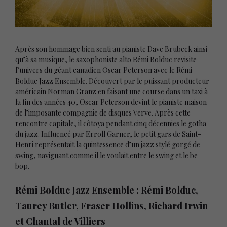
Après son hommage bien senti au pianiste Dave Brubeck ainsi
qu’à sa musique, le saxophoniste alto Rémi Bolduc revisite
l’univers du géant canadien Oscar Peterson avec le Rémi
Bolduc Jazz Ensemble. Découvert par le puissant producteur
américain Norman Granz en faisant une course dans un taxi à
la fin des années 40, Oscar Peterson devint le pianiste maison
de l’imposante compagnie de disques Verve. Après cette
rencontre capitale, il côtoya pendant cinq décennies le gotha
du jazz. Influencé par Erroll Garner, le petit gars de Saint-
Henri représentait la quintessence d’un jazz stylé gorgé de
swing, naviguant comme il le voulait entre le swing et le be-
bop.
Rémi Bolduc Jazz Ensemble : Rémi Bolduc,
Taurey Butler, Fraser Hollins, Richard Irwin
et Chantal de Villiers