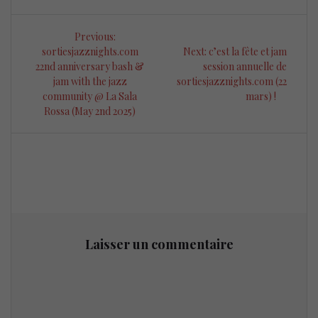
Navigation
Previous
Previous:
de
post:
Next
sortiesjazznights.com
Next:
c’est la fête et jam
post:
22nd anniversary bash &
session annuelle de
l’article
jam with the jazz
sortiesjazznights.com (22
community @ La Sala
mars) !
Rossa (May 2nd 2025)
Laisser un commentaire