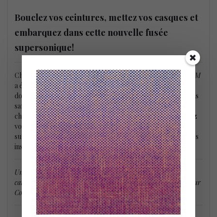
Bouclez vos ceintures, mettez vos casques et
embarquez dans cette nouvelle fusée
supersonique!
Chères auditrices, chers auditeurs, soyez averti(e)s,
UNICUM
a été enregistré en direct sans filet de sécurité. Vous serez
donc témoins d’explosions de spontanéité et d’improvisations
sans réserve ce qui pourrait altérer à jamais vos tympans
chastes et dociles. Maintenant, bouclez vos ceintures, mettez
vos casques et embarquez dans cette nouvelle fusée
supersonique qui vous emportera vers des galaxies musicales
insoupçonnées
Unicum / Cassiopeia / Le Reel du Pendu / Lücky / Fonk / Air
caniculaire / Quekun! / Supernouvelle / Blues turquoises (pour
Coco) / Espérer désespérément / Mémoire d’Éléphants