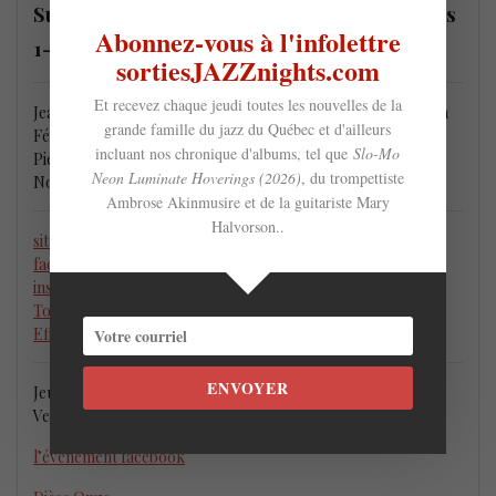
SuperNova 4 lance
Unicum
@ Dièse Onze les
Abonnez-vous à l'infolettre
1-2 février 2024
sortiesJAZZnights.com
Et recevez chaque jeudi toutes les nouvelles de la
Jean Derome – flûte, flûte basse, saxophones alto et baryton
grande famille du jazz du Québec et d'ailleurs
Félix Stüssi – piano
incluant nos chronique d'albums, tel que
Slo-Mo
Pierre Tanguay – batterie
Neon Luminate Hoverings (2026)
, du trompettiste
Normand Guilbeault – contrebasse
Ambrose Akinmusire et de la guitariste Mary
Halvorson..
site web
facebook
instagram
Toutes les vidéos d’Unicum sur YouTube
Effendi Records
ENVOYER
Jeudi le 1ier février @ 19 h et 21 h 30
Vendredi le 2 février @ 19 h et 21 h 30
l’événement facebook