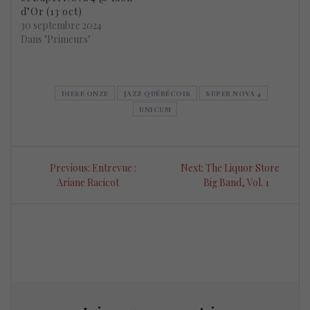
d’Or (13 oct)
30 septembre 2024
Dans "Primeurs"
DIESE ONZE
JAZZ QUÉBÉCOIS
SUPER NOVA 4
UNICUM
Navigation
Previous
Next
Previous:
Entrevue :
Next:
The Liquor Store
de
post:
post:
Ariane Racicot
Big Band, Vol. 1
l’article