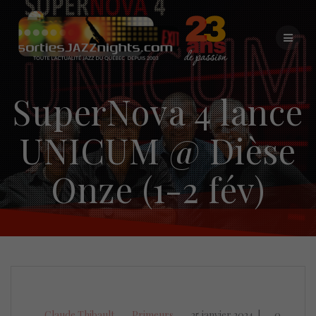
Skip
to
content
SuperNova 4 lance
UNICUM @ Dièse
Onze (1-2 fév)
Claude Thibault
Primeurs
25 janvier 2024
|
0