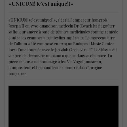
«UNICUM! (c’est unique!)»
«UNICUM! (c’est unique!)», s’écria l’empereur hongrois
Joseph II en 1790 quand son médecin Dr. Zwack lui fit goûter
sa liqueur amère à base de plantes médicinales comme remède
contre les crampes aux intestins impériaux. Le morceau titre
de l’album a été composé en 2019 au Budapest Music Center
lors d’une tournée avec le Jazzlab Orchestra. Félix Stüssi a été
surpris de découvrir un piano à queue dans sa chambre. La
pièce est aussi un hommage à feu Vic Vogel, musicien,
compositeur et big band leader montréalais d’origine
hongroise.