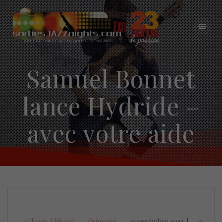
Skip
to
content
Samuel Bonnet
lance Hydride –
avec votre aide
Claude Thibault
Primeurs
15 novembre 2022
|
0