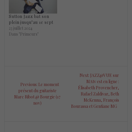
Sutton Jazz bat son
plein jusqu’au 1e sept
23 juillet 2024
Dans "Primeurs"
Navigation
Next
Next:
JAZZ@VUE sur
de
post:
MAtv est en ligne :
Previous
Previous:
Le moment
Élisabeth Provencher,
post:
présent du guitariste
l’article
Rafael Zaldivar, Beth
Marc Ribot @ Bourgie (17
McKenna, François
nov)
Bourassa et Gentiane MG