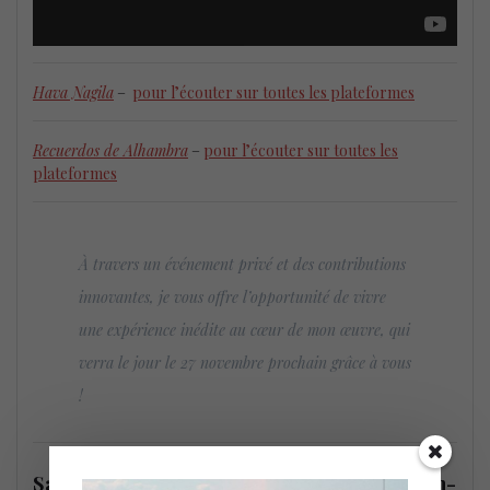
Hava Nagila
–
pour l’écouter sur toutes les plateformes
Recuerdos de Alhambra
–
pour l’écouter sur toutes les
plateformes
À travers un événement privé et des contributions
innovantes, je vous offre l’opportunité de vivre
une expérience inédite au cœur de mon œuvre, qui
verra le jour le 27 novembre prochain grâce à vous
!
Samuel Bonnet lance
Hybride
avec Jonathan-