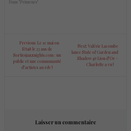
Dans "Primeurs"
Navigation
Previous
Previous:
Le 1e mai on
Next
Next:
Valérie Lacombe
de
post:
fêtait le 23 ans de
post:
lance State of Garden and
Sortiesjazznights.com : un
Shadow @ Lion d’Or –
l’article
public et une communauté
Charlotte a vu !
d’artistes au rdv !
Laisser un commentaire