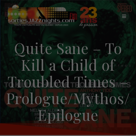
Skip
to
content
Quite Sane – To
Kill a Child of
Troubled Times –
Prologue/Mythos/
Epilogue