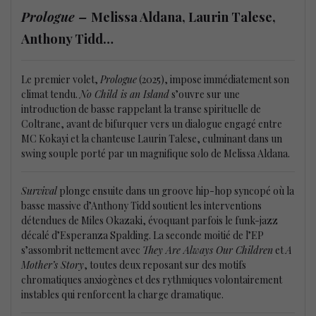
Prologue –
Melissa Aldana, Laurin Talese,
Anthony Tidd…
Le premier volet,
Prologue
(2025), impose immédiatement son
climat tendu.
No Child is an Island
s’ouvre sur une
introduction de basse rappelant la transe spirituelle de
Coltrane, avant de bifurquer vers un dialogue engagé entre
MC Kokayi et la chanteuse Laurin Talese, culminant dans un
swing souple porté par un magnifique solo de Melissa Aldana.
Survival
plonge ensuite dans un groove hip-hop syncopé où la
basse massive d’Anthony Tidd soutient les interventions
détendues de Miles Okazaki, évoquant parfois le funk-jazz
décalé d’Esperanza Spalding. La seconde moitié de l’EP
s’assombrit nettement avec
They Are Always Our Children
et
A
Mother’s Story
, toutes deux reposant sur des motifs
chromatiques anxiogènes et des rythmiques volontairement
instables qui renforcent la charge dramatique.