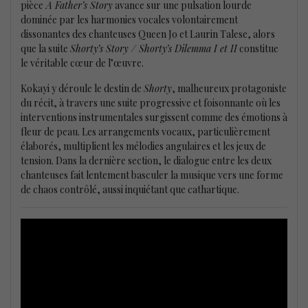
pièce
A Father’s Story
avance sur une pulsation lourde
dominée par les harmonies vocales volontairement
dissonantes des chanteuses Queen Jo et Laurin Talese, alors
que la suite
Shorty’s Story / Shorty’s Dilemma I et II
constitue
le véritable cœur de l’œuvre.
Kokayi y déroule le destin de
Shorty
, malheureux protagoniste
du récit, à travers une suite progressive et foisonnante où les
interventions instrumentales surgissent comme des émotions à
fleur de peau. Les arrangements vocaux, particulièrement
élaborés, multiplient les mélodies angulaires et les jeux de
tension. Dans la dernière section, le dialogue entre les deux
chanteuses fait lentement basculer la musique vers une forme
de chaos contrôlé, aussi inquiétant que cathartique.