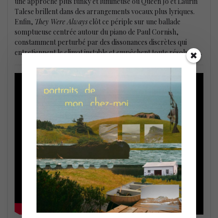
une approche plus funky et lumineuse où Queen Jo et Laurin
Talese brillent dans des arrangements vocaux plus lyriques.
Enfin,
They Were Always
clôt ce périple sur une ballade
somptueuse centrée autour du piano de Paul Cornish,
constamment perturbé par des dissonances discrètes qui
entretiennent le climat instable et empêchent toute résolution.