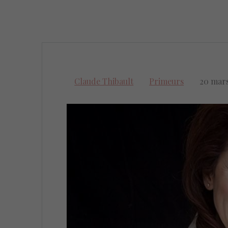
Claude Thibault
Primeurs
20 mar