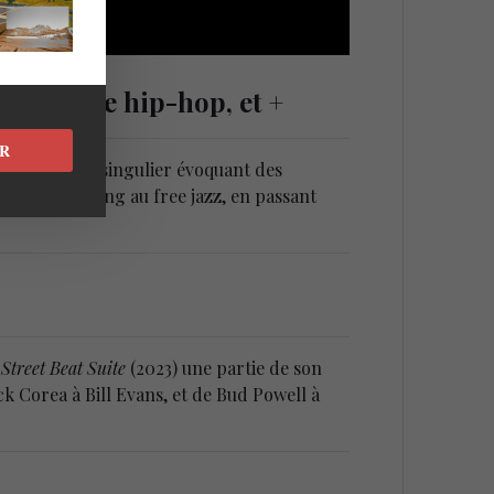
 funk, le hip-hop, et +
R
s un univers singulier évoquant des
qui va du swing au free jazz, en passant
c
Street Beat Suite
(2023) une partie de son
ick Corea à Bill Evans, et de Bud Powell à