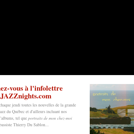
z-vous à l'infolettre
esJAZZnights.com
chaque jeudi toutes les nouvelles de la grande
jazz du Québec et d'ailleurs incluant nos
'albums, tel que
portraits de mon chez-moi
bassiste Thierry Du Sablon...