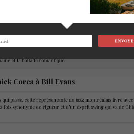
 la ballade romantique en passant par le
ENVOYE
e
(2023) du Trio Lorraine Desmarais transporte l’auditeur dan
nds du jazz avec qui elle a déjà joué. Une explosion de styles 
baine et la ballade romantique.
hick Corea à Bill Evans
s qui passe, cette représentante du jazz montréalais livre ave
à la fois synonyme de rigueur et d’un esprit swing qui va de Ch