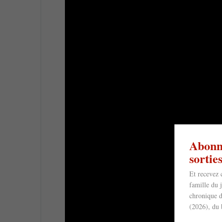
Abonne
sorti
Et recevez 
famille du 
chronique d
(2026), du 