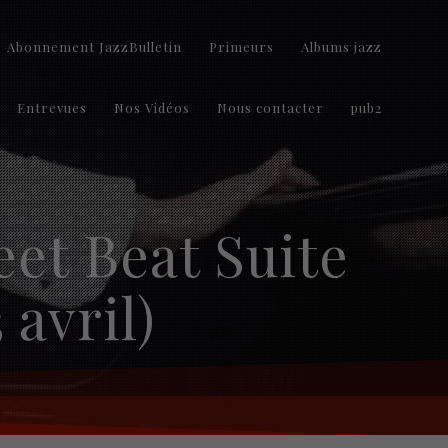
Abonnement JazzBulletin
Primeurs
Albums jazz
Entrevues
Nos Vidéos
Nous contacter
pub2
eet Beat Suite
 avril)