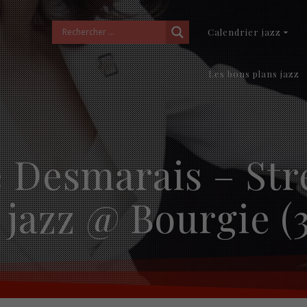
Calendrier jazz
Les bons plans jazz
 Desmarais – Str
7 jazz @ Bourgie (3