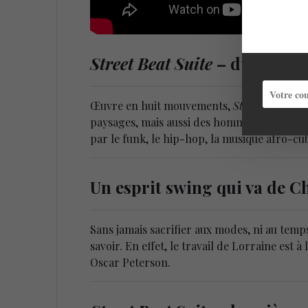
Street Beat Suite
– du swing à
Œuvre en huit mouvements,
Street Beat Suit
paysages, mais aussi des hommages à des gra
par le funk, le hip-hop, la musique afro-cu
Un esprit swing qui va de C
Sans jamais sacrifier aux modes, ni au temp
savoir. En effet, le travail de Lorraine est 
Oscar Peterson.