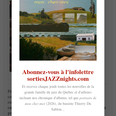
Abonnez-vous à l'infolettre
Antonin Bourgault Geneviève Gauthier
sortiesJAZZnights.com
Et recevez chaque jeudi toutes les nouvelles de la
Pour une première, nous découvrions une nouveauté
grande famille du jazz du Québec et d'ailleurs
consistante marquée par une attention très soutenue sur la
incluant nos chronique d'albums, tel que
portraits de
composition, le choix des œuvres ainsi que le complément
mon chez-moi
(2026), du bassiste Thierry Du
entre les différents interprètes. Parfois on aurait apprécié un
Sablon...
peu plus de tonus, mais donnons la chance au coureur.