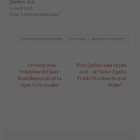
Québec (23)
14 août 2025
Dans "Les bons plans jazz"
CHRONIQUES D'ALBUMS
DOUVAN
KULUSÉ SOURIANT
Navigation
Previous
Next
Previous:
Jean
Next:
Québec Jazz en Juin
de
post:
post:
Pouchelon 5tet lance
2026 – de Taylor Eigsti à
Remedium (2026) @ La
Franky Freedom du 25 au
l’article
Ligne Verte (14 juin)
28 juin !