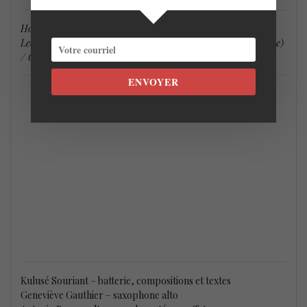
Horizon ( avec Malika Tirolien) / Resilience / Anecdote (avec
Leo Tibao Leborgne) / Solitude / Heritage (avec Jaklin Etienne)
/ Gratitude / Refuge / Rhizome / Compassion
ENVOYER
Kulusé Souriant – batterie, compositions et textes
Geneviève Gauthier – saxophone alto