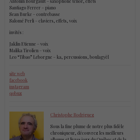
Antonin Bourgault – saxophone ténor, effets
Santiago Ferrer – piano
Sean Burke – contrebasse
Salomé Perli – claviers, effets, voix
invités :
Jaklin Etienne – voix
Malika Tirolien – voix
Leo “Tibao” Leborgne – ka, percussions, boulagyèl
site web
facebook
instagram
qobuz
Christophe Rodriguez
Sous la fine plume de notre plus fidèle
chroniqueur, découvrez les meilleurs
albums et livres jazz du Québec et de la