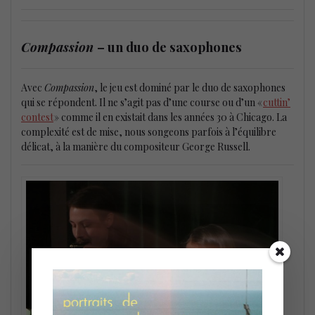
Compassion
– un duo de saxophones
Avec
Compassion
, le jeu est dominé par le duo de saxophones
qui se répondent. Il ne s’agit pas d’une course ou d’un «
cuttin’
contest
» comme il en existait dans les années 30 à Chicago. La
complexité est de mise, nous songeons parfois à l’équilibre
délicat, à la manière du compositeur George Russell.