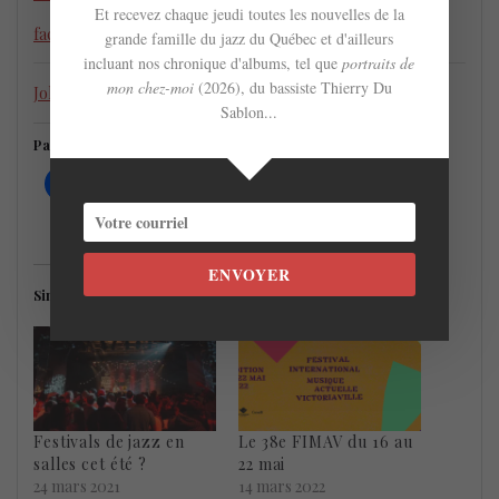
Et recevez chaque jeudi toutes les nouvelles de la
facebook
grande famille du jazz du Québec et d'ailleurs
incluant nos chronique d'albums, tel que
portraits de
mon chez-moi
(2026), du bassiste Thierry Du
John Zorn New Masada 4tet @ FIMAV (21 mai 2023)
Sablon...
Partager c'est soutenir !
ENVOYER
Similaire
Festivals de jazz en
Le 38e FIMAV du 16 au
salles cet été ?
22 mai
24 mars 2021
14 mars 2022