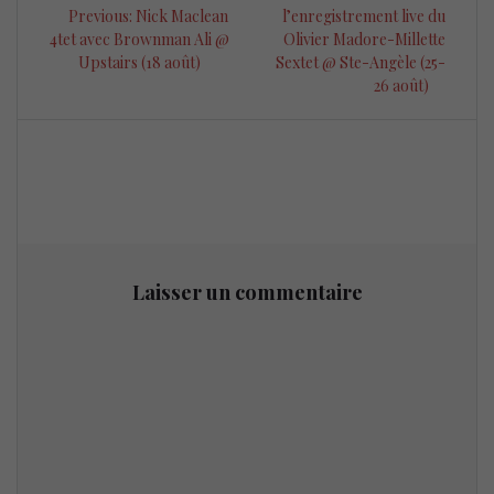
de
Previous
post:
Previous:
Nick Maclean
l’enregistrement live du
post:
4tet avec Brownman Ali @
Olivier Madore-Millette
l’article
Upstairs (18 août)
Sextet @ Ste-Angèle (25-
26 août)
Laisser un commentaire