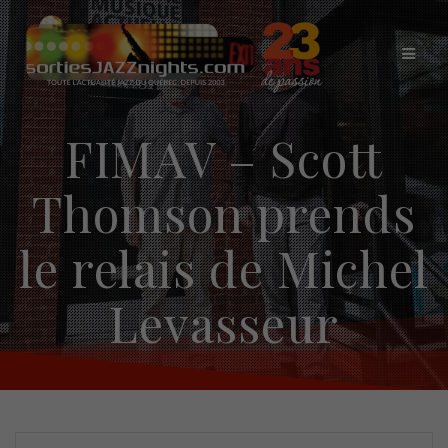
Skip
to
content
FIMAV – Scott
Thomson prends
le relais de Michel
Levasseur