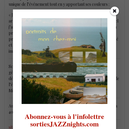
unique de l’événement tout en y apportant ses couleurs :
« Je suis ravi et honoré d’être nommé le nouveau directeur
artistique et codirecteur général du FIMAV, un festival auquel
j’ai participé fréquemment et avec enthousiasme depuis mon
premier passage sur scène en 2008. Je souhaite à la fois
préserver le caractère particulier que le Festival a développé
et entretenu au cours des quatre dernières décennies et lui
imprimer progressivement ma propre signature ».
Scott Thomson quittera son rôle à la direction artistique et
générale du Guelph Jazz Festival après la 30e édition qui se
déroulera du 14 au 17 septembre 2023. Son aventure au sein de
l’équipe du FIMAV commencera par la suite aux côtés de
Michel Levasseur qui assurera la passation des dossiers.
Aux artistes désirant proposer un projet de concerts pour la
40e édition du FIMAV en 2024 (16 au 19 mai),
passez par ici
Abonnez-vous à l'infolettre
sortiesJAZZnights.com
site web