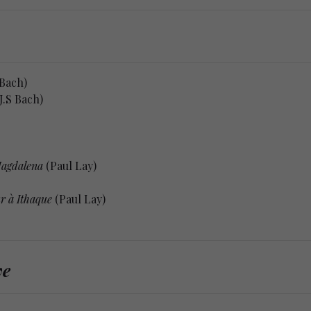
 Bach)
J.S Bach)
Magdalena
(Paul Lay)
r à Ithaque
(Paul Lay)
ve