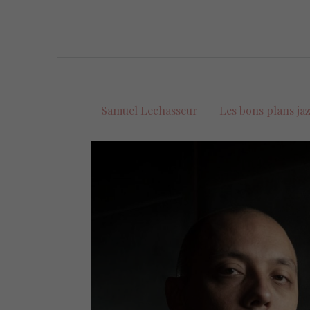
Samuel Lechasseur
Les bons plans ja