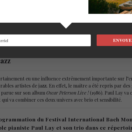
u piano, Clemens van der Feen à la contrebasse et Donald Kont
 comme l’un des meilleurs de sa génération. Décoré par plusieu
i que plusieurs autres en tant qu’accompagnateur. Son nouve
 avec son approche jazz dans une relecture d’œuvres de Bach, 
ENVOYE
n Bach a toujours été une source d’ins
jazz
certainement eu une influence extrêmement importante sur l’
ables artistes de jazz. En effet, le maitre a été repris par 
parue sur son album
Oscar Peterson Live !
(1986). Paul Lay va 
qui va combiner ces deux univers avec brio et sensibilité.
rogrammation du Festival International Bach Mo
e pianiste Paul Lay et son trio dans ce répertoi