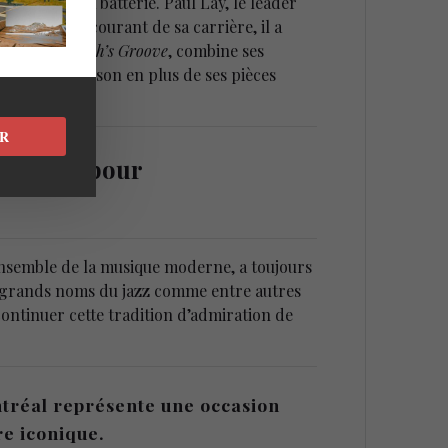
omanou à la batterie. Paul Lay, le leader
rs prix au courant de sa carrière, il a
au projet,
Bach’s Groove
, combine ses
d’Oscar Peterson en plus de ses pièces
R
piration pour
ensemble de la musique moderne, a toujours
des grands noms du jazz comme entre autres
continuer cette tradition d’admiration de
ntréal représente une occasion
re iconique.