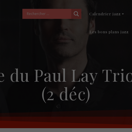
Calendrier jazz
Les bons plans jazz
e du Paul Lay Tri
(2 déc)