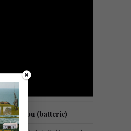
ontomanou (batterie)