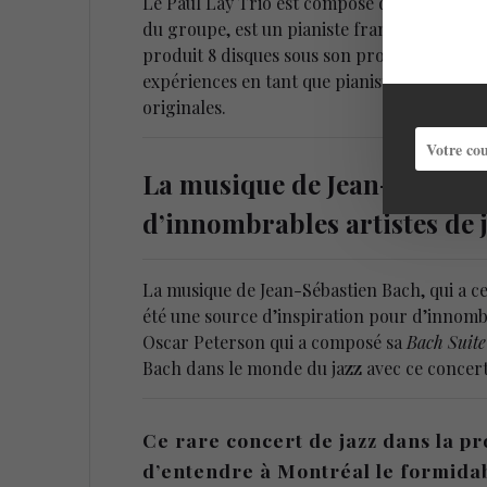
Le Paul Lay Trio est composé de Paul Lay a
du groupe, est un pianiste français reconnu
produit 8 disques sous son propre nom ains
expériences en tant que pianiste classique
originales.
La musique de Jean-Sébastie
d’innombrables artistes de 
La musique de Jean-Sébastien Bach, qui a 
été une source d’inspiration pour d’innombr
Oscar Peterson qui a composé sa
Bach Suite
Bach dans le monde du jazz avec ce concert 
Ce rare concert de jazz dans la p
d’entendre à Montréal le formidabl