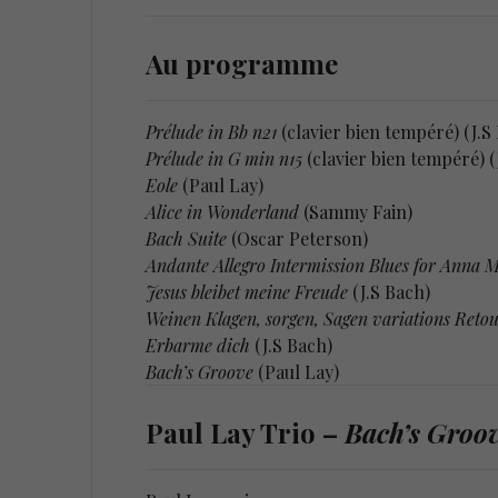
Au programme
Prélude in Bb n21
(clavier bien tempéré) (J.S
Prélude in G min n15
(clavier bien tempéré) (
Eole
(Paul Lay)
Alice in Wonderland
(Sammy Fain)
Bach Suite
(Oscar Peterson)
Andante Allegro Intermission Blues for Anna 
Jesus bleibet meine Freude
(J.S Bach)
Weinen Klagen, sorgen, Sagen variations Retou
Erbarme dich
(J.S Bach)
Bach’s Groove
(Paul Lay)
Paul Lay Trio –
Bach’s Groo