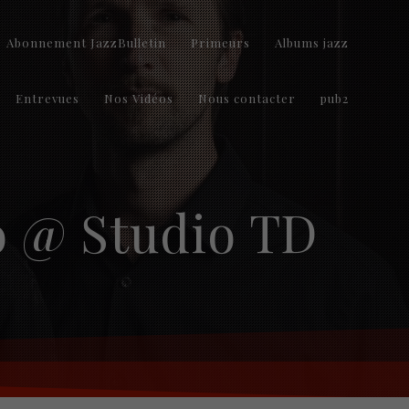
Abonnement JazzBulletin
Primeurs
Albums jazz
Entrevues
Nos Vidéos
Nous contacter
pub2
o @ Studio TD