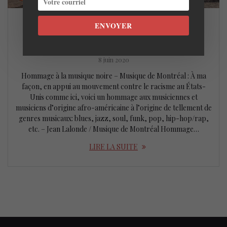
ENVOYER
Musique de Montréal nous offre un
hommage à la musique noire
8 juin 2020
Hommage à la musique noire – Musique de Montréal : À ma
façon, en appui au mouvement contre le racisme au États-
Unis comme ici, voici un hommage aux musiciennes et
musiciens d’origine afro-américaine à l’origine de tellement de
genres musicaux: blues, jazz, soul, funk, pop, hip-hop/rap,
etc. – Jean Lalonde / Musique de Montréal Hommage…
LIRE LA SUITE