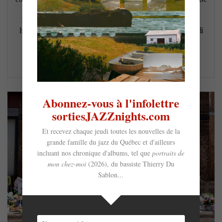
Valérie Clio dans une version assez groove du classique
Summertime. Webster, un SénéQueb métis pure laine et le
hip-hop engagé Aly Ndiaye, alias Webster, est né et a grandi
dans le quartier Limoilou à…
LIRE LA SUITE
Abonnez-vous à l'infolettre
sortiesJAZZnights.com
Et recevez chaque jeudi toutes les nouvelles de la
grande famille du jazz du Québec et d'ailleurs
incluant nos chronique d'albums, tel que
portraits de
mon chez-moi
(2026), du bassiste Thierry Du
Sablon...