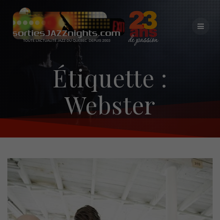
Skip
to
content
Étiquette :
Webster