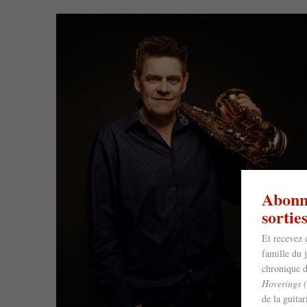
Abonne
sorti
Et recevez 
famille du 
chronique d
Hoverings 
de la guita