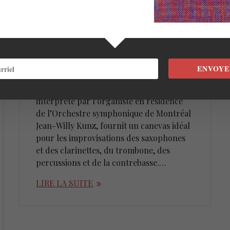
Alarie
24 janvier 2021
L’ensemble InSpirations trouve son
essence dans l’assemblage subtil des
instruments acoustiques autour de
ENVOYE
l’orgue, offrant ainsi une palette de
couleurs infiniment variées. L’orgue,
interprété par l’organiste en résidence
de l’Orchestre symphonique de Montréal
Jean-Willy Kunz, fournit un canevas idéal
pour les improvisations des saxophones
et des clarinettes, du trombone, des
percussions et de la contrebasse.…
LIRE LA SUITE