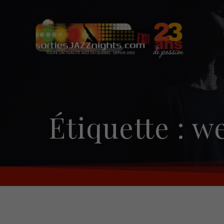
Skip
to
content
Étiquette :
we