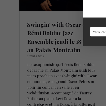
Swingin’ with Oscar –
Rémi Bolduc Jazz
Ensemble jeudi le 18 mars
au Palais Montcalm
3 mars 2021
Le saxophoniste québécois Rémi Bolduc
débarque au Palais Montcalm jeudi le 18
mars prochain avec Swingin’ with Oscar
en hommage au grand Oscar Peterson
pour un concert en salle et en
webdiffusion. Accompagné de Taurey
Butler au piano, Levi Dover à la
contrebasse et Jim Doxas à la batterie, il