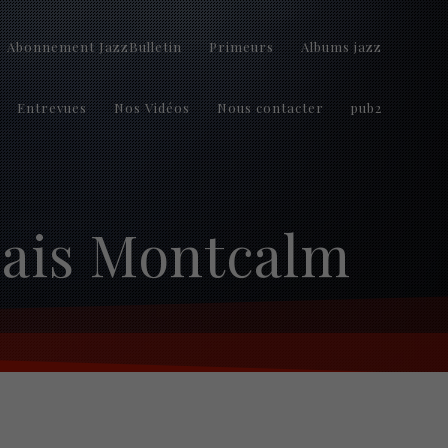
Abonnement JazzBulletin
Primeurs
Albums jazz
Entrevues
Nos Vidéos
Nous contacter
pub2
lais Montcalm