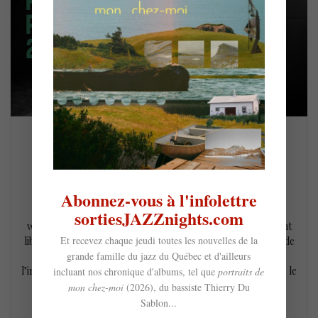
Suoni Per Il Popolo 2021 – free-jazz et
improv en webdiffusion (3-22 juin)
23 mai 2021
Abonnez-vous à l'infolettre
Le Suoni Per Il Popolo 2021 aura lieu du 3 au 22 juin en
sortiesJAZZnights.com
webdiffusion et présentera une foule d’artistes qui voudront
Et recevez chaque jeudi toutes les nouvelles de la
libérer vos oreilles. Vous y entendrez tout les genres allant de
grande famille du jazz du Québec et d'ailleurs
l’expérimental au R&B en passant par le free-jazz et
l’improvisation libre. Voici notre sélection de 7 concerts dans le
incluant nos chronique d'albums, tel que
portraits de
« genre » free-jazz /…
mon chez-moi
(2026), du bassiste Thierry Du
Sablon...
LIRE LA SUITE