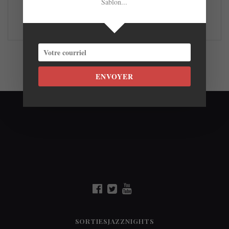
Sablon...
Donato, le Valérie Lacombe 4tet (photo), le RC Sextet et…
LIRE LA SUITE
ENVOYER
SORTIESJAZZNIGHTS