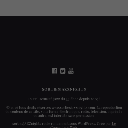
SORTIESJAZZNIGHTS
Toute l'actualité jazz du Québec depuis 2003 !
© 2026 tous droits réservés www.sortiesjazznights.com. La reproduction
du contenu de ce site, sous forme électronique, radio, télévision, imprimée
ou autre, est interdite sans permission.
sortiesJAZZnights roule rondement sous WordPress. Créé par
Le
Concepteur Web
.