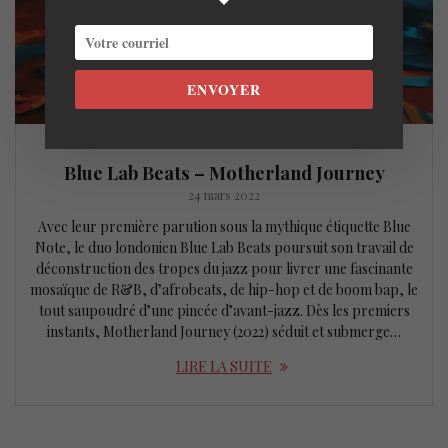
ENVOYER
Blue Lab Beats – Motherland Journey
24 mars 2022
Avec leur première parution sous la mythique étiquette Blue
Note, le duo londonien Blue Lab Beats poursuit son travail de
déconstruction des tropes du jazz pour livrer une fascinante
mosaïque de R&B, d’afrobeats, de hip-hop et de boom bap, le
tout saupoudré d’une pincée d’avant-jazz. Dès les premiers
instants, Motherland Journey (2022) séduit et submerge…
LIRE LA SUITE