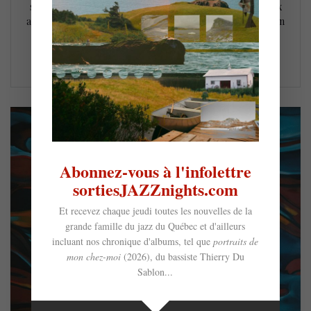
succès d’une édition synonyme de retrouvailles après deux
années de disette pandémique. Pour son premier concert en
sol montréalais, le duo britannique a transformé le…
LIRE LA SUITE
Abonnez-vous à l'infolettre
sortiesJAZZnights.com
Et recevez chaque jeudi toutes les nouvelles de la
grande famille du jazz du Québec et d'ailleurs
incluant nos chronique d'albums, tel que
portraits de
mon chez-moi
(2026), du bassiste Thierry Du
Sablon...