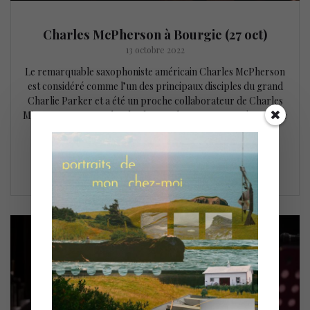
Charles McPherson à Bourgie (27 oct)
13 octobre 2022
Le remarquable saxophoniste américain Charles McPherson
est considéré comme l’un des principaux disciples du grand
Charlie Parker et a été un proche collaborateur de Charles
Mingus. Ce concert du Charles McPherson Quartet à Bourgie
en lien avec l’exposition « À plein volume – Basquiat et la
musique » fait écho à la fascination et au…
LIRE LA SUITE