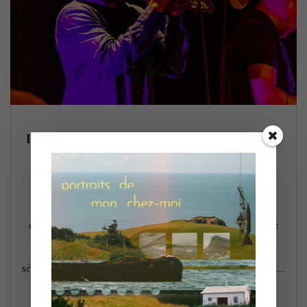
Irreversible Entanglements @ FIJM (Studio
TD)
6 juillet 2022
Le Festival International de Jazz de Montréal essuie
régulièrement les critiques de puristes lui reprochant
d’embrasser une vision « édulcorée » du jazz ce qui fait que
l’inclusion du collectif philadelphien Irreversible
Entanglements @ FIJM mardi le 5 juillet dans le cadre de la
série Entrée Libre TD @ Studio TD ne manque pas d’audace.…
LIRE LA SUITE