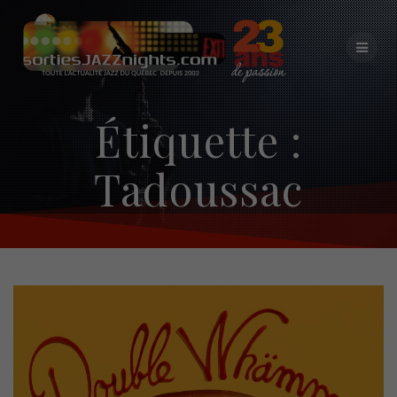
Skip
to
content
Étiquette :
Tadoussac