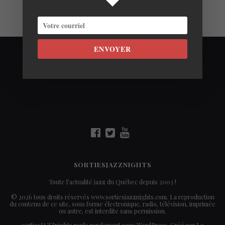
ENVOYER
SORTIESJAZZNIGHTS
Toute l'actualité jazz du Québec depuis 2003 !
© 2026 tous droits réservés www.sortiesjazznights.com. La reproduction
du contenu de ce site, sous forme électronique, radio, télévision, imprimée
ou autre, est interdite sans permission.