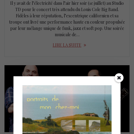
Il y avait de l’électricité dans l’air hier soir (1e juillet) au Studio
TD pour le concert très attendu du Louis Cole Big Band.
Fidèles à leur réputation, l’excentrique californien et sa
troupe ont livré une performance haute en couleur propulsée
par leur mélange unique de funk, jazz et soft pop. Une soirée
musicale de…
LIRE LA SUITE