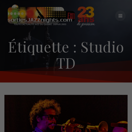
Skip
to
content
Étiquette :
Studio
TD