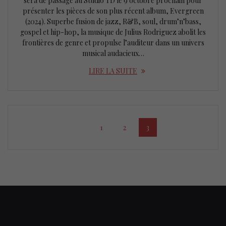
sera de passage au Studio TD le 9 octobre prochain pour
présenter les pièces de son plus récent album, Evergreen
(2024). Superbe fusion de jazz, R&B, soul, drum’n’bass,
gospel et hip-hop, la musique de Julius Rodriguez abolit les
frontières de genre et propulse l’auditeur dans un univers
musical audacieux…
LIRE LA SUITE
Posts
Page
Page
Page
1
2
3
navigation