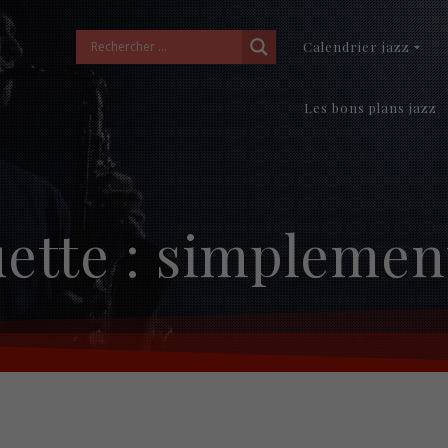
Calendrier jazz
Les bons plans jazz
ette :
simplement