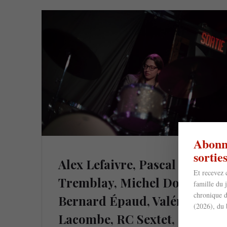
Abonne
sorti
Alex Lefaivre, Pascal
Et recevez 
Tremblay, Michel Donato,
famille du 
chronique d
Bernard Épaud, Valérie
(2026), du 
Lacombe, RC Sextet,