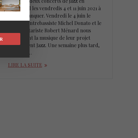
présente deux concerts de jazz en
présentiel les vendredis 4 et 11 juin 2021 à
ne pas manquer. Vendredi le 4 juin le
réputé contrebassiste Michel Donato et le
subtil guitariste Robert Ménard nous
présentent la musique de leur projet
R
Simplement Jazz. Une semaine plus tard,
le 11 juin,…
LIRE LA SUITE