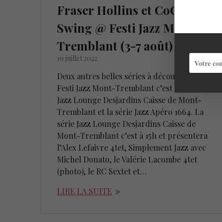
Fraser Hollins et CoCo
Swing @ Festi Jazz Mont-
Tremblant (3-7 août)
19 juillet 2022
Deux autres belles séries à découvrir au
Festi Jazz Mont-Tremblant c’est la série
Jazz Lounge Desjardins Caisse de Mont-
Tremblant et la série Jazz Apéro 1664. La
série Jazz Lounge Desjardins Caisse de
Mont-Tremblant c’est à 15h et présentera
l’Alex Lefaivre 4tet, Simplement Jazz avec
Michel Donato, le Valérie Lacombe 4tet
(photo), le RC Sextet et…
LIRE LA SUITE