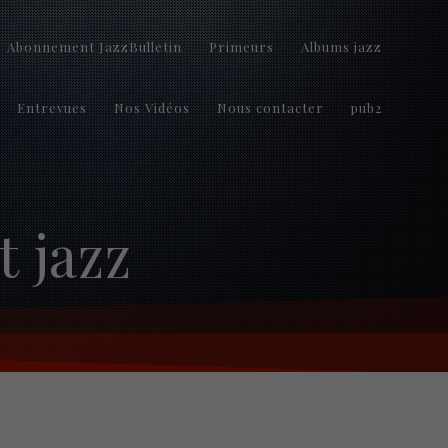
Abonnement JazzBulletin
Primeurs
Albums jazz
Entrevues
Nos Vidéos
Nous contacter
pub2
 jazz