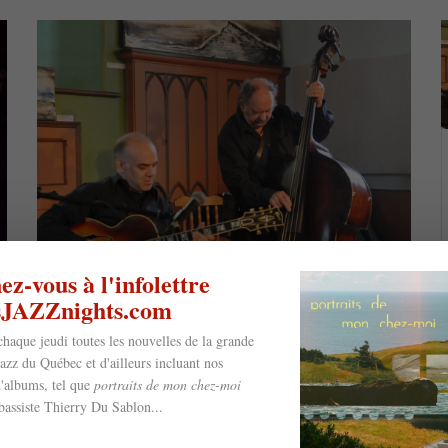
z-vous à l'infolettre
esJAZZnights.com
chaque jeudi toutes les nouvelles de la grande
jazz du Québec et d'ailleurs incluant nos
'albums, tel que
portraits de mon chez-moi
bassiste Thierry Du Sablon...