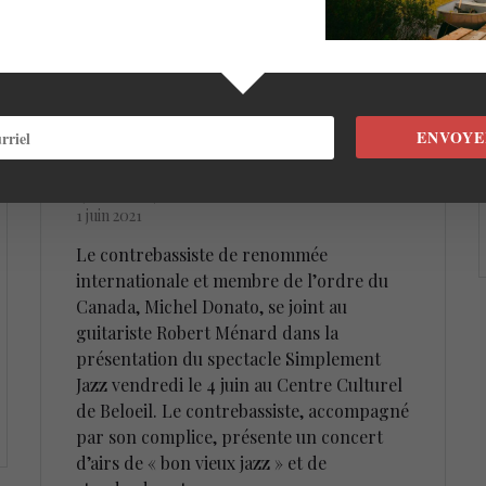
Simplement Jazz : blues,
soul et gospel avec Michel
ENVOYE
Donato et Robert Ménard
(4 juin)
1 juin 2021
Le contrebassiste de renommée
internationale et membre de l’ordre du
Canada, Michel Donato, se joint au
guitariste Robert Ménard dans la
présentation du spectacle Simplement
Jazz vendredi le 4 juin au Centre Culturel
de Beloeil. Le contrebassiste, accompagné
par son complice, présente un concert
d’airs de « bon vieux jazz » et de