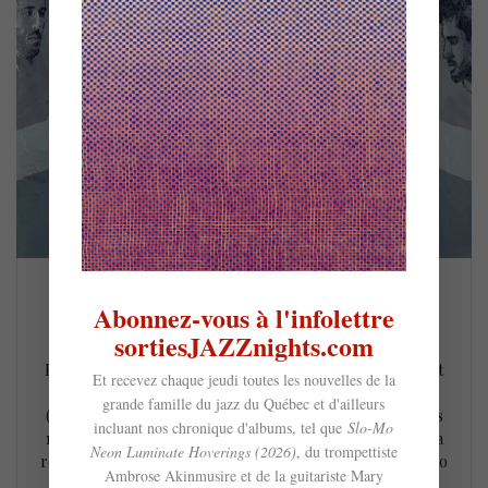
Anomalie – Galerie
Abonnez-vous à l'infolettre
sortiesJAZZnights.com
19 mai 2022
Fleuron montréalais du nu jazz, le compositeur, pianiste et
Et recevez chaque jeudi toutes les nouvelles de la
producteur Anomalie présentait en avril dernier Galerie
grande famille du jazz du Québec et d'ailleurs
(2022), un premier album en bonne et due forme gorgé des
incluant nos chronique d'albums, tel que
Slo-Mo
mêmes grooves aux accents hip-hop et neo soul qui font sa
Neon Luminate Hoverings (2026)
, du trompettiste
renommée. Fort d’une collaboration très réussie avec le duo
Ambrose Akinmusire et de la guitariste Mary
électrojazz Chromeo sur Bend The Rules (2021), le…