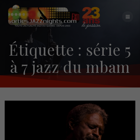
Skip
to
content
Étiquette :
série 5
à 7 jazz du mbam