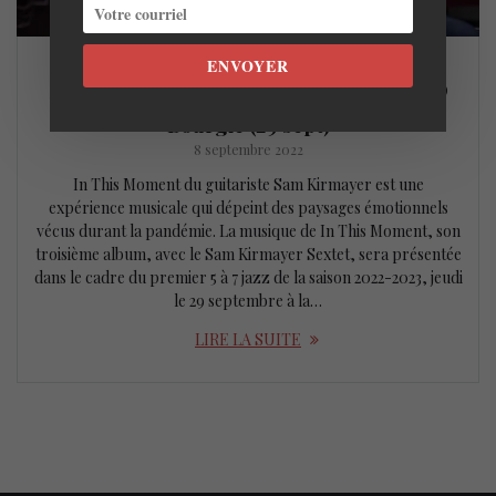
ENVOYER
Sam Kirmayer Sextet – In This Moment @
Bourgie (29 sept)
8 septembre 2022
In This Moment du guitariste Sam Kirmayer est une
expérience musicale qui dépeint des paysages émotionnels
vécus durant la pandémie. La musique de In This Moment, son
troisième album, avec le Sam Kirmayer Sextet, sera présentée
dans le cadre du premier 5 à 7 jazz de la saison 2022-2023, jeudi
le 29 septembre à la…
LIRE LA SUITE