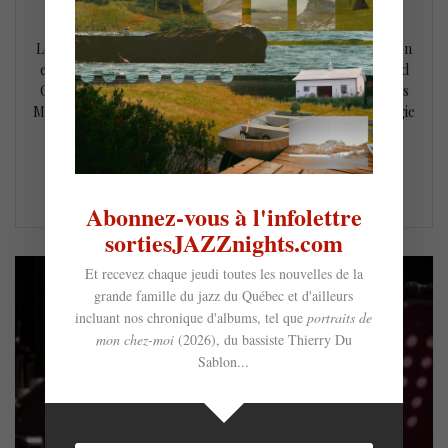
13 octobre 2022
Le remarquable saxophoniste américain Charles McPherson
est considéré comme l’un des principaux disciples du grand
Charlie Parker et a été un proche collaborateur de Charles
Mingus. Ce concert du Charles McPherson Quartet à Bourgie
en lien avec l’exposition « À plein volume – Basquiat et la
musique » fait écho à la fascination et au…
LIRE LA SUITE
Abonnez-vous à l'infolettre
sortiesJAZZnights.com
Et recevez chaque jeudi toutes les nouvelles de la
grande famille du jazz du Québec et d'ailleurs
incluant nos chronique d'albums, tel que
portraits de
mon chez-moi
(2026), du bassiste Thierry Du
Sablon...