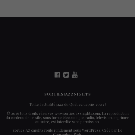
SORTIESJAZZNIGHTS
Toute l'actualité jazz du Québec depuis 2003 !
© 2026 tous droits réservés www.sortiesjazznights.com. La reproduction
du contenu de ce site, sous forme électronique, radio, télévision, imprimée
ou autre, est interdite sans permission.
sortiesJAZZnights roule rondement sous WordPress. Créé par
Le
Concepteur Web
.