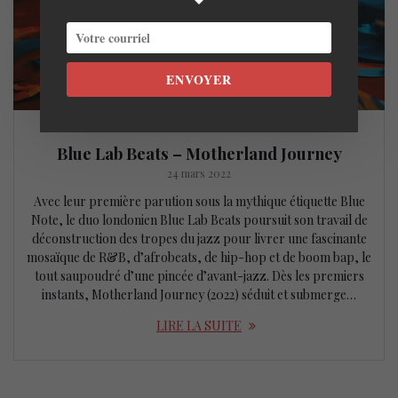
ENVOYER
Blue Lab Beats – Motherland Journey
24 mars 2022
Avec leur première parution sous la mythique étiquette Blue
Note, le duo londonien Blue Lab Beats poursuit son travail de
déconstruction des tropes du jazz pour livrer une fascinante
mosaïque de R&B, d’afrobeats, de hip-hop et de boom bap, le
tout saupoudré d’une pincée d’avant-jazz. Dès les premiers
instants, Motherland Journey (2022) séduit et submerge…
LIRE LA SUITE