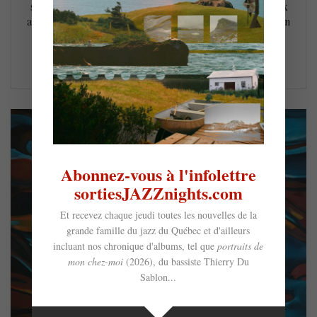
succès d’une édition synonyme de retrouvailles après deux
années de disette pandémique. Pour son premier concert en
sol montréalais, le duo britannique a transformé le…
LIRE LA SUITE
Abonnez-vous à l'infolettre
sortiesJAZZnights.com
Et recevez chaque jeudi toutes les nouvelles de la
grande famille du jazz du Québec et d'ailleurs
incluant nos chronique d'albums, tel que
portraits de
mon chez-moi
(2026), du bassiste Thierry Du
Sablon...