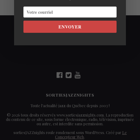
ENVOYER
SORTIESJAZZNIGHTS
Toute l'actualité jazz du Québec depuis 2003 !
© 2026 tous droits réservés www.sortiesjazznights.com. La reproduction
du contenu de ce site, sous forme électronique, radio, télévision, imprimée
ou autre, est interdite sans permission.
sortiesJAZZnights roule rondement sous WordPress. Créé par
Le
Concepteur Web
.