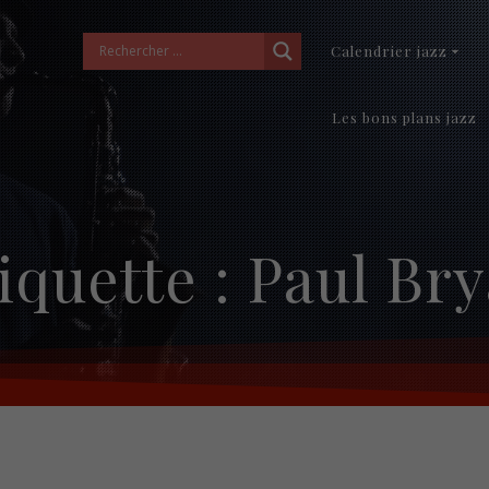
Calendrier jazz
Les bons plans jazz
iquette :
Paul Br