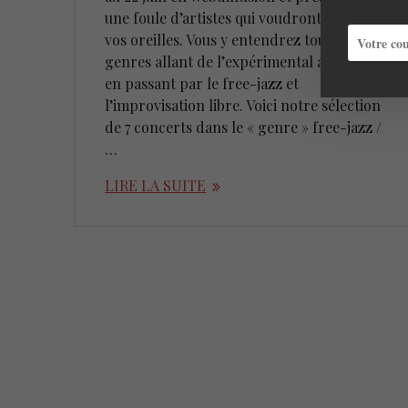
une foule d’artistes qui voudront libérer
vos oreilles. Vous y entendrez tout les
genres allant de l’expérimental au R&B
en passant par le free-jazz et
l’improvisation libre. Voici notre sélection
de 7 concerts dans le « genre » free-jazz /
…
LIRE LA SUITE