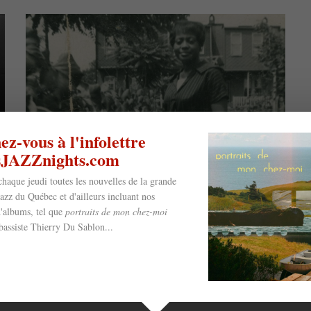
z-vous à l'infolettre
esJAZZnights.com
chaque jeudi toutes les nouvelles de la grande
jazz du Québec et d'ailleurs incluant nos
'albums, tel que
portraits de mon chez-moi
bassiste Thierry Du Sablon...