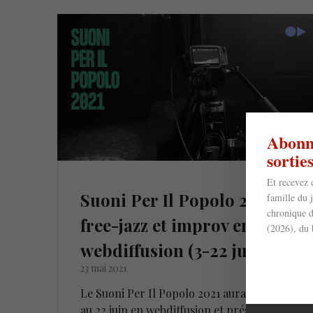
Abonne
sorti
Et recevez 
Suoni Per Il Popolo 2021 –
famille du 
chronique d
free-jazz et improv en
(2026), du 
webdiffusion (3-22 juin)
23 mai 2021
Le Suoni Per Il Popolo 2021 aura lieu du 3
au 22 juin en webdiffusion et présentera