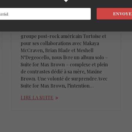
Jeff Parker – Suite for Max
Brown
ENVOYE
14 mai 2020
Jeff Parker, connu comme le guitariste du
groupe post-rock américain Tortoise et
pour ses collaborations avec Makaya
McCraven, Brian Blade et Meshell
N’Degeocello, nous livre un album solo –
Suite for Max Brown – complexe et plein
de contrastes dédié à sa mère, Maxine
Brown. Une volonté de surprendre Avec
Suite for Max Brown, l’intention…
LIRE LA SUITE