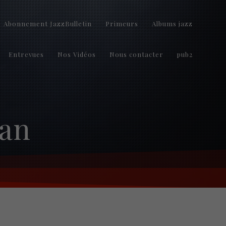
Abonnement JazzBulletin
Primeurs
Albums jazz
Entrevues
Nos Vidéos
Nous contacter
pub2
yan