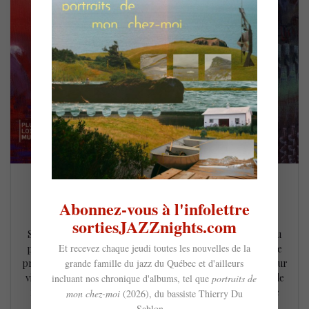
Tigran Hamasyan – Red Hail (2021)
Abonnez-vous à l'infolettre
7 octobre 2021
sortiesJAZZnights.com
Si la critique réserve initialement un accueil plutôt mitigé au
Et recevez chaque jeudi toutes les nouvelles de la
premier opus (2008) du groupe Aratta Rebirth fondé par le
grande famille du jazz du Québec et d'ailleurs
prodigieux pianiste Tigran Hamasyan, la récente réédition sur
vinyle de Red Hail (2021) constitue une excellente occasion de
incluant nos chronique d'albums, tel que
portraits de
faire le point, treize ans plus tard, sur cet essai explosif de
mon chez-moi
(2026), du bassiste Thierry Du
fusion des genres. Red Hail…
Sablon...