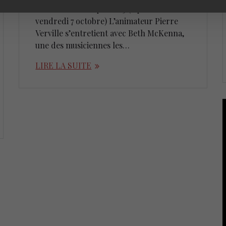
Beth McKenna Épisode 3 (à partir du
vendredi 7 octobre) L’animateur Pierre
Verville s’entretient avec Beth McKenna,
une des musiciennes les…
LIRE LA SUITE