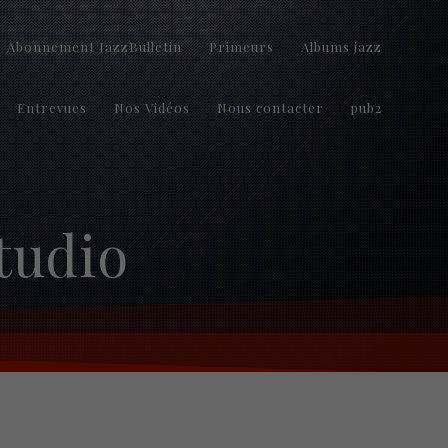
Abonnement JazzBulletin
Primeurs
Albums jazz
Entrevues
Nos Vidéos
Nous contacter
pub2
tudio