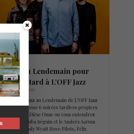
Jazz au Lendemain pour
jazzer tard à L’OFF Jazz
5 octobre 2022
La série Jazz au Lendemain de L’OFF Jazz
nous propose 6 soirées tardives propices
au jazz @ Dièse Onze ou vous entendrez
Jacques Kuba Séguin et le Anders Aarum
R
Trio, Vedady Wyatt Hove Pilote, Félix