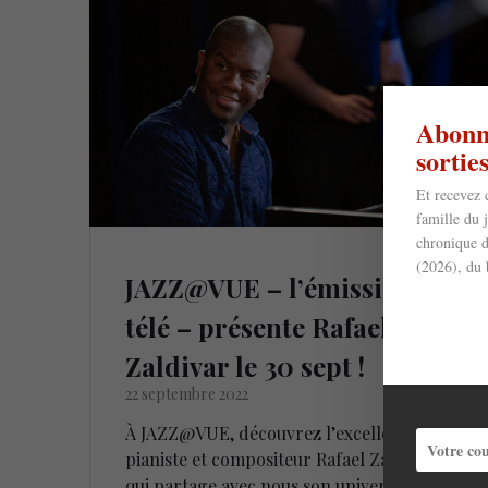
Abonne
sorti
Et recevez 
famille du 
chronique d
(2026), du 
JAZZ@VUE – l’émission
télé – présente Rafael
Zaldivar le 30 sept !
22 septembre 2022
À JAZZ@VUE, découvrez l’excellent
pianiste et compositeur Rafael Zaldivar
qui partage avec nous son univers riche