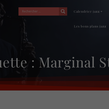
Calendrier jazz
Les bons plans jazz
uette :
Marginal S