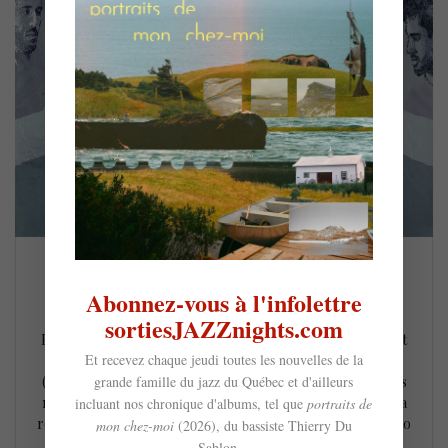
Anomalie – Galerie
Abonnez-vous à l'infolettre
19 mai 2022
sortiesJAZZnights.com
Fleuron montréalais du nu jazz, le compositeur, pianiste et
Et recevez chaque jeudi toutes les nouvelles de la
producteur Anomalie présentait en avril dernier Galerie
grande famille du jazz du Québec et d'ailleurs
(2022), un premier album en bonne et due forme gorgé des
mêmes grooves aux accents hip-hop et neo soul qui font sa
incluant nos chronique d'albums, tel que
portraits de
renommée. Fort d’une collaboration très réussie avec le duo
mon chez-moi
(2026), du bassiste Thierry Du
électrojazz Chromeo sur Bend The Rules (2021), le…
Sablon...