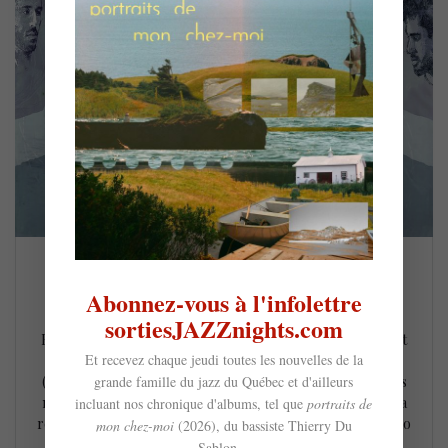
Anomalie – Galerie
Abonnez-vous à l'infolettre
19 mai 2022
sortiesJAZZnights.com
Fleuron montréalais du nu jazz, le compositeur, pianiste et
Et recevez chaque jeudi toutes les nouvelles de la
producteur Anomalie présentait en avril dernier Galerie
grande famille du jazz du Québec et d'ailleurs
(2022), un premier album en bonne et due forme gorgé des
mêmes grooves aux accents hip-hop et neo soul qui font sa
incluant nos chronique d'albums, tel que
portraits de
renommée. Fort d’une collaboration très réussie avec le duo
mon chez-moi
(2026), du bassiste Thierry Du
électrojazz Chromeo sur Bend The Rules (2021), le…
Sablon...