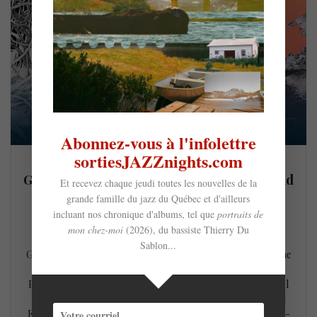
Abonnez-vous à l'infolettre
sortiesJAZZnights.com
Guillaume Tremblay Groupe lance Dead End
Et recevez chaque jeudi toutes les nouvelles de la
grande famille du jazz du Québec et d'ailleurs
à l’Estival Jazz et Blues (25 juin)
incluant nos chronique d'albums, tel que
portraits de
7 juin 2021
mon chez-moi
(2026), du bassiste Thierry Du
Le saxophoniste, pianiste, arrangeur et compositeur
Sablon...
Guillaume Tremblay et ses acolytes qui forment le Guillaume
Tremblay Groupe, Gentiane MG (piano/Fender Rhodes),
Pierre-Olivier Gagnon (contrebasse), Louis-Vincent Hamel
(batterie) lanceront le nouvel opus du saxophoniste : Dead
End, vendredi le 25 juin 2021 à la Cathédrale Saint-François-