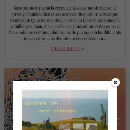
Saxophoniste parmi la crème de la scène montréalaise, le
prodige Yannick Rieu et ses acolytes du quatuor acoustique
Génération Quartet seront de retour au Dièse Onze samedi le
17 juillet prochain. À la croisée des générations et des genres,
l’ensemble se veut une plateforme de partage où les différents
univers musicaux des interprètes entrent en…
LIRE LA SUITE