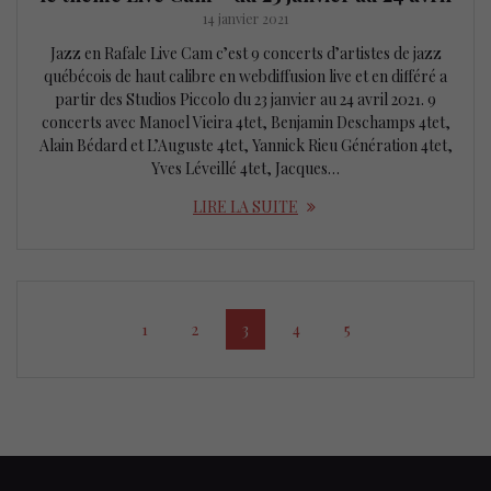
14 janvier 2021
Jazz en Rafale Live Cam c’est 9 concerts d’artistes de jazz
québécois de haut calibre en webdiffusion live et en différé a
partir des Studios Piccolo du 23 janvier au 24 avril 2021. 9
concerts avec Manoel Vieira 4tet, Benjamin Deschamps 4tet,
Alain Bédard et L’Auguste 4tet, Yannick Rieu Génération 4tet,
Yves Léveillé 4tet, Jacques…
LIRE LA SUITE
Posts
Page
Page
Page
Page
Page
1
2
3
4
5
navigation