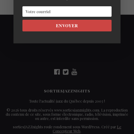
ENVOYER
SORTIESJAZZNIGHTS
Toute l'actualité jazz du Québec depuis 2003 !
© 2026 tous droits réservés www.sortiesjazznights.com. La reproduction
du contenu de ce site, sous forme électronique, radio, télévision, imprimée
ou autre, est interdite sans permission.
sortiesJAZZnights roule rondement sous WordPress. Créé par
Le
Concepteur Web
.