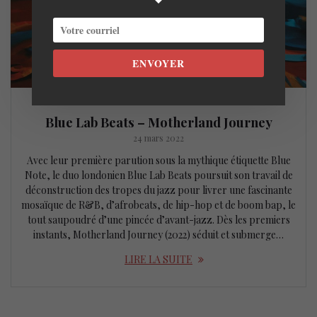
ENVOYER
Blue Lab Beats – Motherland Journey
24 mars 2022
Avec leur première parution sous la mythique étiquette Blue
Note, le duo londonien Blue Lab Beats poursuit son travail de
déconstruction des tropes du jazz pour livrer une fascinante
mosaïque de R&B, d’afrobeats, de hip-hop et de boom bap, le
tout saupoudré d’une pincée d’avant-jazz. Dès les premiers
instants, Motherland Journey (2022) séduit et submerge…
LIRE LA SUITE