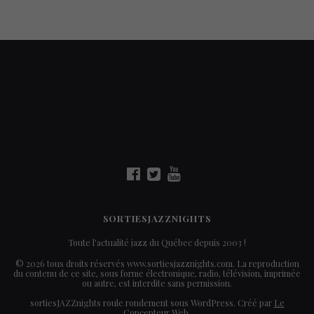
SORTIESJAZZNIGHTS
Toute l'actualité jazz du Québec depuis 2003 !
© 2026 tous droits réservés www.sortiesjazznights.com. La reproduction
du contenu de ce site, sous forme électronique, radio, télévision, imprimée
ou autre, est interdite sans permission.
sortiesJAZZnights roule rondement sous WordPress. Créé par
Le
Concepteur Web
.