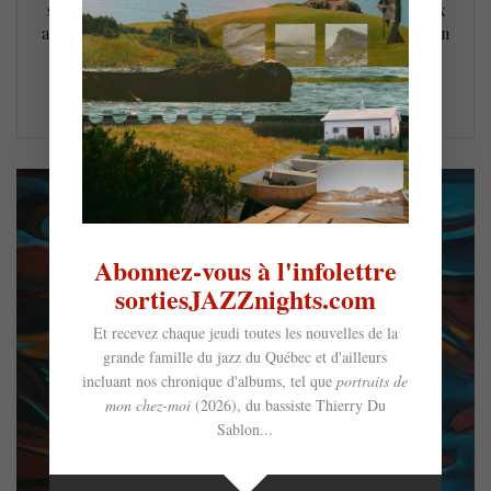
succès d’une édition synonyme de retrouvailles après deux
années de disette pandémique. Pour son premier concert en
sol montréalais, le duo britannique a transformé le…
LIRE LA SUITE
Abonnez-vous à l'infolettre
sortiesJAZZnights.com
Et recevez chaque jeudi toutes les nouvelles de la
grande famille du jazz du Québec et d'ailleurs
incluant nos chronique d'albums, tel que
portraits de
mon chez-moi
(2026), du bassiste Thierry Du
Sablon...