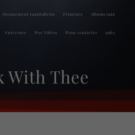
Abonnement JazzBulletin
Primeurs
Albums jazz
Entrevues
Nos Vidéos
Nous contacter
pub2
lk With Thee