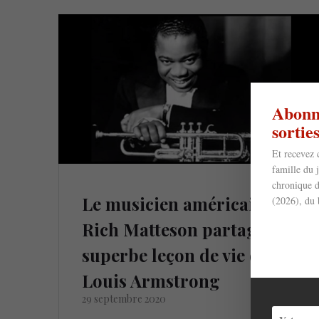
Abonne
sorti
Et recevez 
famille du 
chronique d
Le musicien américain
(2026), du 
Rich Matteson partage une
superbe leçon de vie de
Louis Armstrong
29 septembre 2020