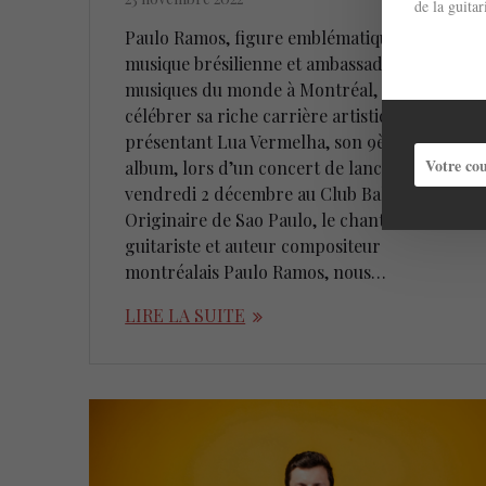
de la guita
Paulo Ramos, figure emblématique de la
musique brésilienne et ambassadeur des
musiques du monde à Montréal, viendra
célébrer sa riche carrière artistique en
présentant Lua Vermelha, son 9ème
album, lors d’un concert de lancement le
vendredi 2 décembre au Club Balattou.
Originaire de Sao Paulo, le chanteur
guitariste et auteur compositeur
montréalais Paulo Ramos, nous…
LIRE LA SUITE