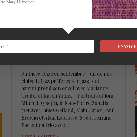
riste Mary Halvorson..
Pierre Zanella, Ariane
Racicot, Jean-Michel
Pilc/David Binney, Mike
Murly/David Occhipinti @
ENVOYE
Dièse Onze en sept
1 septembre 2025
Au Dièse Onze en septembre – un de nos
clubs de jazz préférés – le jazz tout
azimut prend son envol avec Marianne
Trudel et Karen Young – Portraits of Joni
Mitchell (5 sept), le Jean-Pierre Zanella
5tet avec James Gelfand, Alain Caron, Paul
Brochu et Alain Labrosse (6 sept), Ariane
Racicot en trio avec…