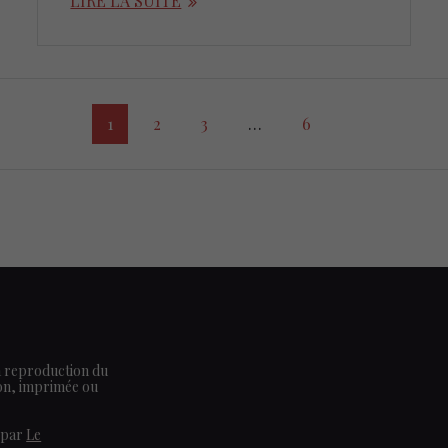
LIRE LA SUITE
Page
Page
Page
Page
1
2
3
…
6
a reproduction du
ion, imprimée ou
 par
Le