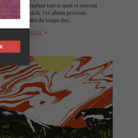
passion pendant tout le mois et souvent
même au-delà. Cet album présente
quelques airs du temps des…
LIRE LA SUITE
R