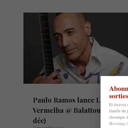
Abonne
sorti
Paulo Ramos lance Lua
Et recevez 
Vermelha @ Balattou (2
famille du 
chronique d
déc)
Hoverings 
23 novembre 2022