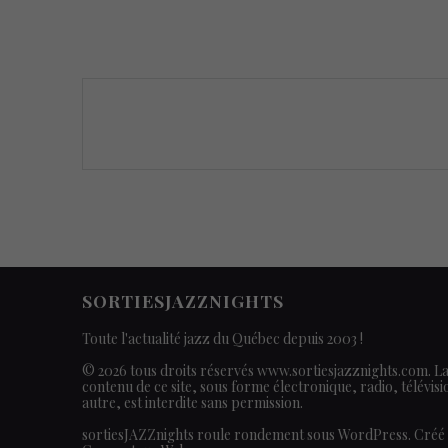
Posts
navigation
SORTIESJAZZNIGHTS
Toute l'actualité jazz du Québec depuis 2003 !
© 2026 tous droits réservés www.sortiesjazznights.com. L
contenu de ce site, sous forme électronique, radio, télévis
autre, est interdite sans permission.
sortiesJAZZnights roule rondement sous WordPress. Créé