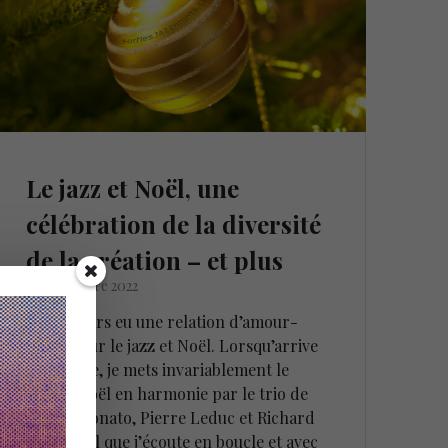
Le jazz et Noël, une
célébration de la diversité
de la création – et plus
30 novembre 2022
J’ai toujours eu une relation d’amour-
haine pour le jazz et Noël. Lorsqu’arrive
décembre, je mets invariablement le
disque Noël en harmonie par le trio de
Michel Donato, Pierre Leduc et Richard
Provençal que j’écoute en boucle et avec