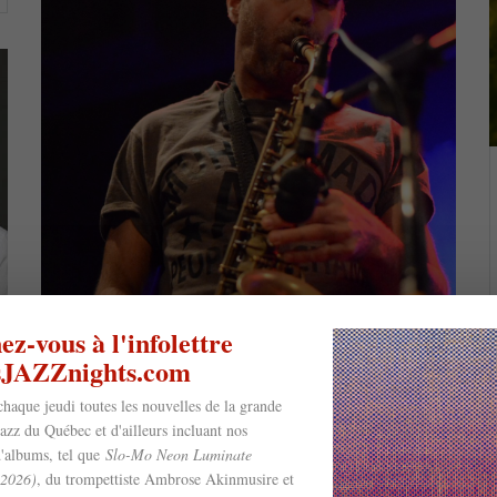
z-vous à l'infolettre
esJAZZnights.com
chaque jeudi toutes les nouvelles de la grande
jazz du Québec et d'ailleurs incluant nos
'albums, tel que
Slo-Mo Neon Luminate
(2026)
, du trompettiste Ambrose Akinmusire et
Marianne Trudel, Jean-