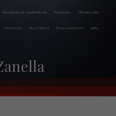
Abonnement JazzBulletin
Primeurs
Albums jazz
Entrevues
Nos Vidéos
Nous contacter
pub2
Zanella