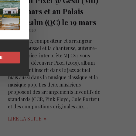
lancent Pixel @ Gesù (Mtl)
le 18 mars et au Palais
Montcalm (QC) le 19 mars
18 février 2020
Le pianiste, compositeur et arrangeur
Martin Roussel et la chanteuse, auteure-
compositrice-interprète MJ Cyr vous
R
invitent à découvrir Pixel (2019), album
résolument inscrit dans le jazz actuel
mais aussi dans la musique classique et la
musique pop. Les deux musiciens
proposent des arrangements inventifs de
standards (CCR, Pink Floyd, Cole Porter)
et des compositions originales aux…
LIRE LA SUITE