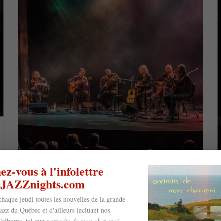
z-vous à l'infolettre
esJAZZnights.com
chaque jeudi toutes les nouvelles de la grande
jazz du Québec et d'ailleurs incluant nos
'albums, tel que
portraits de mon chez-moi