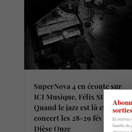
SuperNova 4 en écoute sur
ICI Musique, Félix Stüssi à
Abonne
Quand le jazz est là et en
sorti
concert les 28-29 fév au
Et recevez 
famille du 
Dièse Onze
chronique d