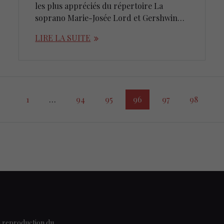
les plus appréciés du répertoire La
soprano Marie-Josée Lord et Gershwin…
LIRE LA SUITE
Page
Page
Page
Page
Page
Page
1
…
94
95
96
97
98
a reproduction du