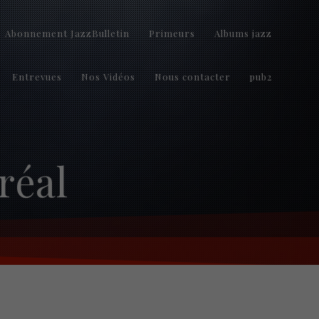
Abonnement JazzBulletin
Primeurs
Albums jazz
Entrevues
Nos Vidéos
Nous contacter
pub2
réal