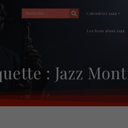
Calendrier jazz
Les bons plans jazz
quette :
Jazz Mont