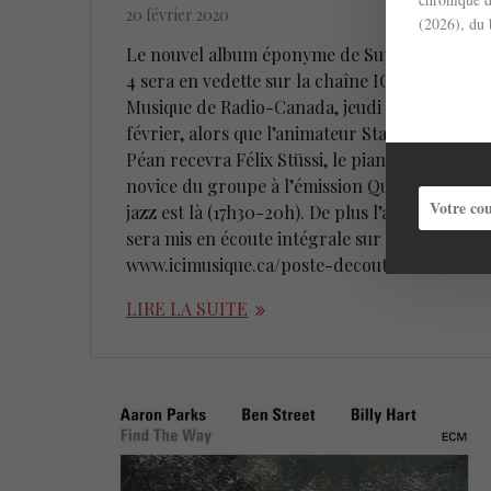
20 février 2020
(2026), du 
Le nouvel album éponyme de SuperNova
4 sera en vedette sur la chaîne ICI
Musique de Radio-Canada, jeudi le 20
février, alors que l’animateur Stanley
Péan recevra Félix Stüssi, le pianiste et
novice du groupe à l’émission Quand le
jazz est là (17h30-20h). De plus l’album
sera mis en écoute intégrale sur
www.icimusique.ca/poste-decoute du 21…
LIRE LA SUITE