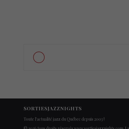
Posts
navigation
SORTIESJAZZNIGHTS
Toute l'actualité jazz du Québec depuis 2003 !
© 2026 tous droits réservés www.sortiesjazznights.com. L