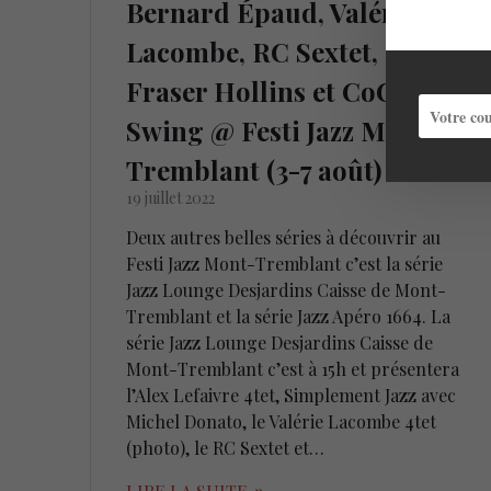
Bernard Épaud, Valérie
Lacombe, RC Sextet,
Fraser Hollins et CoCo
Swing @ Festi Jazz Mont-
Tremblant (3-7 août)
19 juillet 2022
Deux autres belles séries à découvrir au
Festi Jazz Mont-Tremblant c’est la série
Jazz Lounge Desjardins Caisse de Mont-
Tremblant et la série Jazz Apéro 1664. La
série Jazz Lounge Desjardins Caisse de
Mont-Tremblant c’est à 15h et présentera
l’Alex Lefaivre 4tet, Simplement Jazz avec
Michel Donato, le Valérie Lacombe 4tet
(photo), le RC Sextet et…