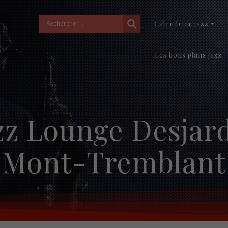
Calendrier jazz
Les bons plans jazz
zz Lounge Desjar
Mont-Tremblant