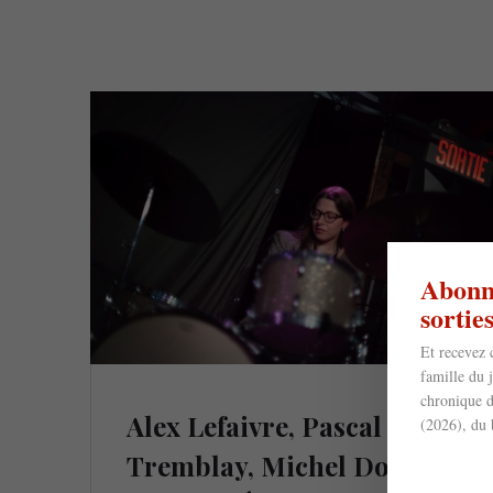
Abonne
sorti
Et recevez 
famille du 
chronique d
Alex Lefaivre, Pascal
(2026), du 
Tremblay, Michel Donato,