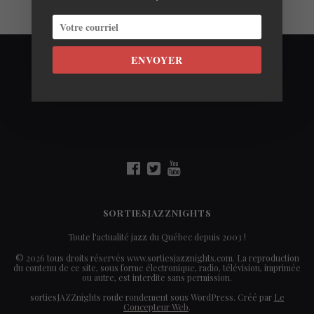
ENVOYER
SORTIESJAZZNIGHTS
Toute l'actualité jazz du Québec depuis 2003 !
© 2026 tous droits réservés www.sortiesjazznights.com. La reproduction
du contenu de ce site, sous forme électronique, radio, télévision, imprimée
ou autre, est interdite sans permission.
sortiesJAZZnights roule rondement sous WordPress. Créé par
Le
Concepteur Web
.