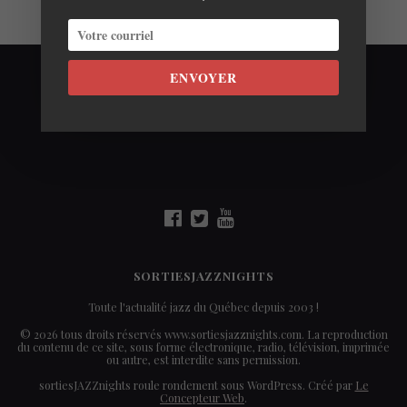
ENVOYER
SORTIESJAZZNIGHTS
Toute l'actualité jazz du Québec depuis 2003 !
© 2026 tous droits réservés www.sortiesjazznights.com. La reproduction
du contenu de ce site, sous forme électronique, radio, télévision, imprimée
ou autre, est interdite sans permission.
sortiesJAZZnights roule rondement sous WordPress. Créé par
Le
Concepteur Web
.