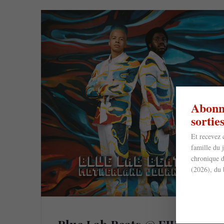
Abonne
sorti
Et recevez 
famille du 
chronique d
(2026), du 