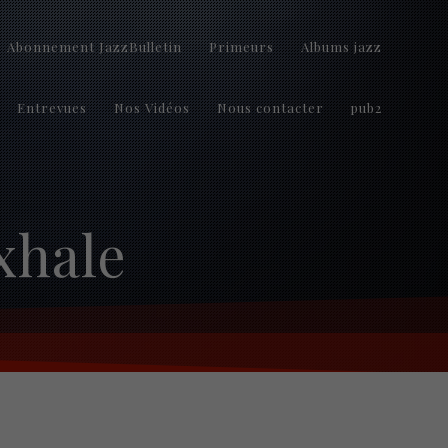
Abonnement JazzBulletin
Primeurs
Albums jazz
Entrevues
Nos Vidéos
Nous contacter
pub2
xhale