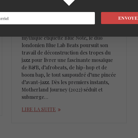
Blue Lab Beats –
Motherland Journey
ENVOYE
24 mars 2022
Avec leur première parution sous la
mythique étiquette Blue Note, le duo
londonien Blue Lab Beats poursuit son
travail de déconstruction des tropes du
jazz pour livrer une fascinante mosaïque
de R&B, d’afrobeats, de hip-hop et de
boom bap, le tout saupoudré d’une pincée
d’avant-jazz. Dès les premiers instants,
Motherland Journey (2022) séduit et
submerge…
LIRE LA SUITE