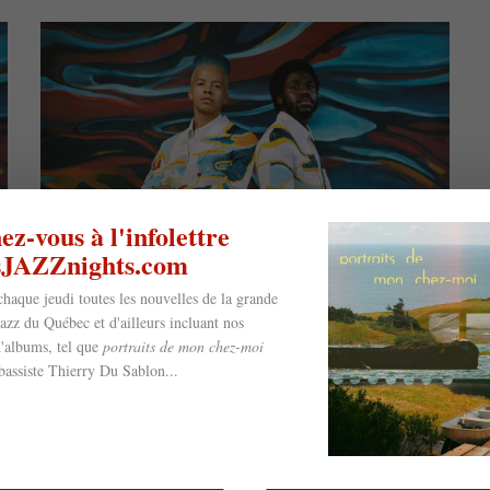
z-vous à l'infolettre
esJAZZnights.com
chaque jeudi toutes les nouvelles de la grande
jazz du Québec et d'ailleurs incluant nos
'albums, tel que
portraits de mon chez-moi
bassiste Thierry Du Sablon...