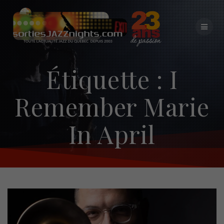
Skip
to
content
Étiquette :
I
Remember Marie
In April