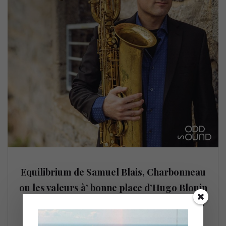
Equilibrium de Samuel Blais, Charbonneau
ou les valeurs à’ bonne place d’Hugo Blouin
et Gentiane MG remportent des prix Opus
jazz