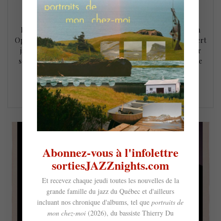
21 janvier 2020
Parmi les gagnants des prix Opus soulignons l’album
Equilibrium du saxophoniste Samuel Blais qui remporte un
Opus pour l’Album de l’année en jazz. L’Opus pour le Concert
jazz de l’année reviens au contrebassiste Hugo Blouin pour
son Charbonneau ou les valeurs à’ bonne place et la pianiste
Gentiane MG est la Découverte de l’année. Bravo!…
LIRE LA SUITE
Abonnez-vous à l'infolettre
sortiesJAZZnights.com
Et recevez chaque jeudi toutes les nouvelles de la
grande famille du jazz du Québec et d'ailleurs
incluant nos chronique d'albums, tel que
portraits de
mon chez-moi
(2026), du bassiste Thierry Du