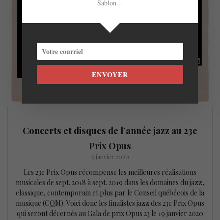
Sablon...
ENVOYER
Concerts et disques de l’année jazz au 23e
Prix Opus
5 janvier 2020
Les 23e Prix Opus récompense les meilleures réalisations
musicales de sept. 2018 à sept. 2019 dans les domaines du jazz,
classique, contemporain et plus par le Conseil québécois de la
musique (CQM). Voici donc les finalistes jazz des 23e Prix Opus
qui seront décernés au Gala de prix Opus 23 le 19 janvier 2020