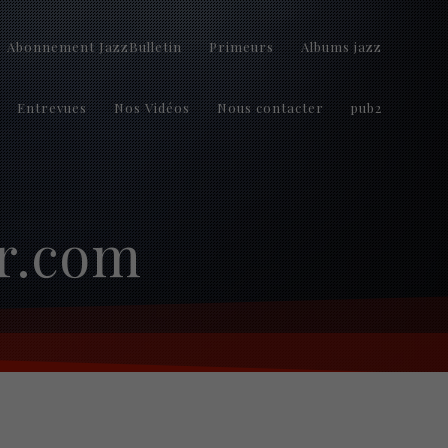
Abonnement JazzBulletin
Primeurs
Albums jazz
Entrevues
Nos Vidéos
Nous contacter
pub2
er.com