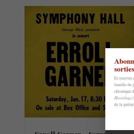
Abonne
sorti
Et recevez 
famille du 
chronique d
Hoverings 
de la guita