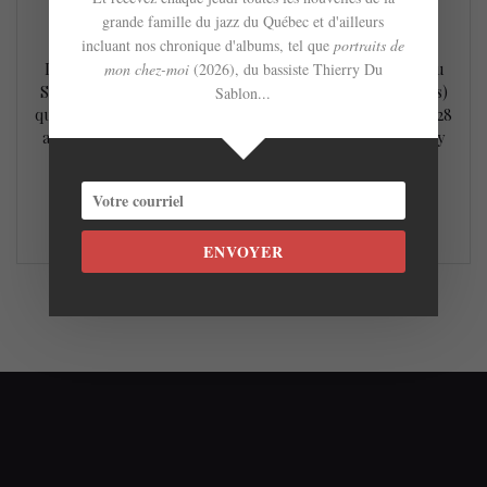
MacDonald (22-28 août)
grande famille du jazz du Québec et d'ailleurs
18 juillet 2022
incluant nos chronique d'albums, tel que
portraits de
Le contrebassiste montréalais Adrian Vedady nous parle du
mon chez-moi
(2026), du bassiste Thierry Du
Symposium des compositeurs et du Camp Jazz (JazzWorks)
Sablon...
qui est de retour après deux années et qui aura lieu du 22 au 28
août au Lac MacDonald dans les Laurentides. Adrian Vedady
est le directeur musical du Camp Jazz qui est destiné aux
vocalistes et instrumentistes qui…
LIRE LA SUITE
ENVOYER