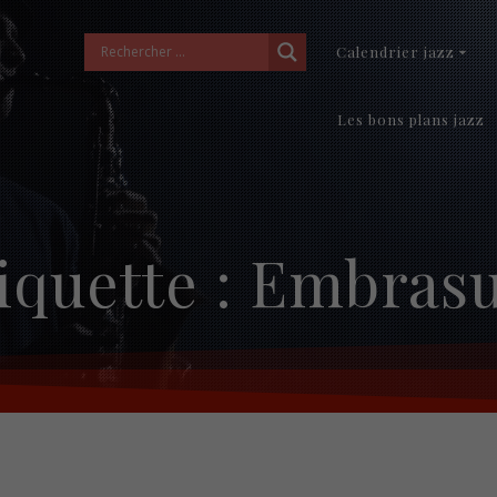
Calendrier jazz
Les bons plans jazz
iquette :
Embrasu