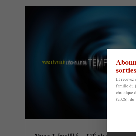
Abonne
sorti
Et recevez 
famille du 
chronique d
(2026), du 