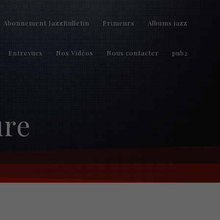
Abonnement JazzBulletin
Primeurs
Albums jazz
Entrevues
Nos Vidéos
Nous contacter
pub2
re