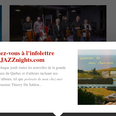
z-vous à l'infolettre
esJAZZnights.com
chaque jeudi toutes les nouvelles de la grande
Yves Léveillé lance
jazz du Québec et d'ailleurs incluant nos
'albums, tel que
portraits de mon chez-moi
L’Échelle du temps @
bassiste Thierry Du Sablon...
Bourdonnements Jazz de
l’Outremont (28 avril)
14 avril 2022