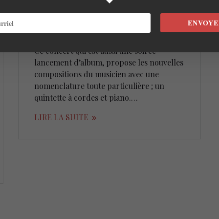
Jeudi le 28 avril, la série Bourdonnements
Jazz à l’Outremont se poursuit de bien
ENVOYE
belle façon avec le nouveau projet du
pianiste Yves Léveillé : L’Échelle du temps.
Ce concert qui est aussi une soirée
lancement d’album, propose les nouvelles
compositions du musicien avec une
nomenclature toute particulière ; un
quintette à cordes et piano.…
LIRE LA SUITE