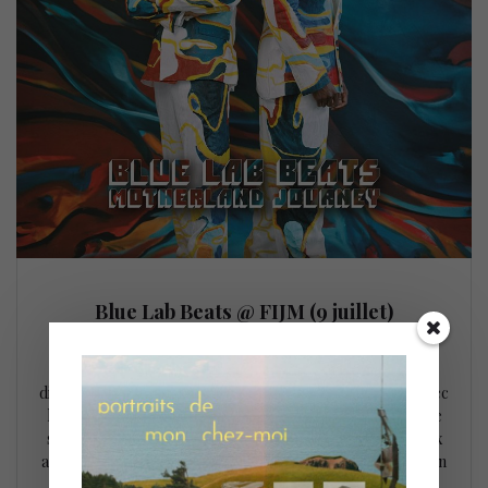
Blue Lab Beats @ FIJM (9 juillet)
10 juillet 2022
Le Festival International de Jazz de Montréal s’est achevé
dimanche dernier (9 juillet) sur une note des plus festive avec
la performance de Blue Lab Beats, célébrant au passage le
succès d’une édition synonyme de retrouvailles après deux
années de disette pandémique. Pour son premier concert en
sol montréalais, le duo britannique a transformé le…