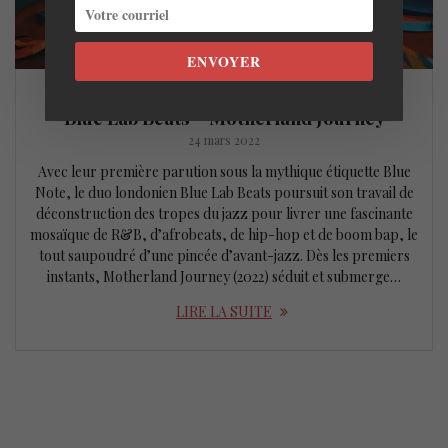
ENVOYER
Blue Lab Beats – Motherland Journey
24 mars 2022
Avec leur première parution sous la mythique étiquette Blue
Note, le duo londonien Blue Lab Beats poursuit son travail de
déconstruction des tropes du jazz pour livrer une fascinante
mosaïque de R&B, d’afrobeats, de hip-hop et de boom bap, le
tout saupoudré d’une pincée d’avant-jazz. Dès les premiers
instants, Motherland Journey (2022) séduit et submerge…
LIRE LA SUITE