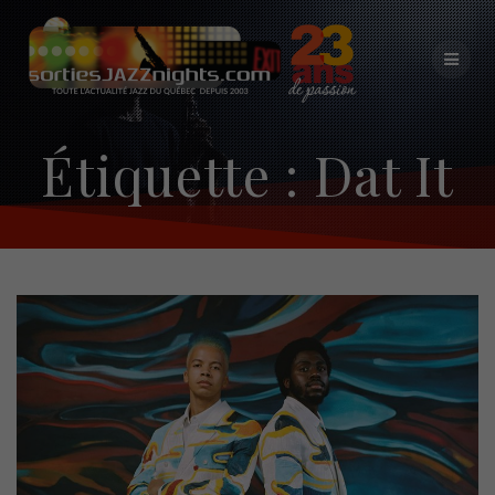
Skip
to
content
Étiquette :
Dat It