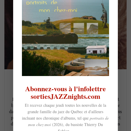
Carl Mayotte – Claude (2026)
Abonnez-vous à l'infolettre
26 mars 2026
sortiesJAZZnights.com
Paru le 6 mars dernier, le quatrième album solo du brillant
Et recevez chaque jeudi toutes les nouvelles de la
bassiste et compositeur Carl Mayotte prolonge son ancrage
grande famille du jazz du Québec et d'ailleurs
dans le jazz fusion, tout en affirmant une palette musicale plus
personnelle et définie. Porté par des arrangements léchés et
incluant nos chronique d'albums, tel que
portraits de
des performances musicales de haut vol, Claude (2026) nous
mon chez-moi
(2026), du bassiste Thierry Du
plonge dans un voyage intime et touchant,…
Sablon...