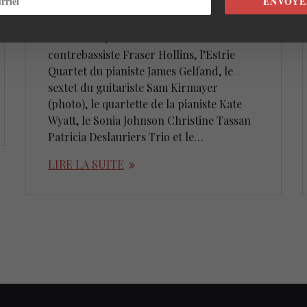
ENVOYE
La série Jazz dans le Parc de Sutton Jazz
bat son plein avec le trio du pianiste
Andrés Vial, The Phoenix du
contrebassiste Fraser Hollins, l’Estrie
Quartet du pianiste James Gelfand, le
sextet du guitariste Sam Kirmayer
(photo), le quartette de la pianiste Kate
Wyatt, le Sonia Johnson Christine Tassan
Patricia Deslauriers Trio et le…
LIRE LA SUITE