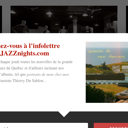
z-vous à l'infolettre
esJAZZnights.com
chaque jeudi toutes les nouvelles de la grande
jazz du Québec et d'ailleurs incluant nos
'albums, tel que
portraits de mon chez-moi
Andrés Vial, Fraser
bassiste Thierry Du Sablon...
Hollins, James Gelfand,
Sam Kirmayer, Kate Wyatt
et + à Sutton Jazz
12 juillet 2022