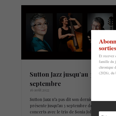
Abonne
sorti
Et recevez 
famille du 
chronique d
Sutton Jazz jusqu’au 3
(2026), du 
septembre
16 août 2022
Sutton Jazz n’a pas dit son dernier mot et
présente jusqu’au 3 septembre des
concerts avec le trio de Sonia Johnson,