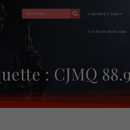
Calendrier jazz
Les bons plans jazz
quette :
CJMQ 88.