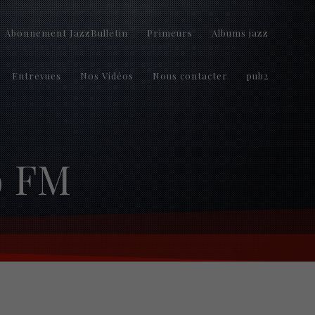
Abonnement JazzBulletin
Primeurs
Albums jazz
Entrevues
Nos Vidéos
Nous contacter
pub2
9 FM