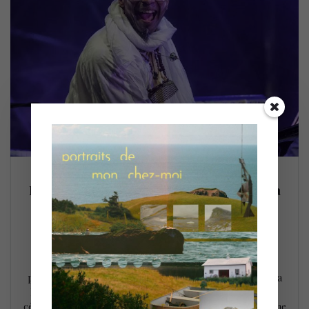
Entrevue : Charlotte rencontre Omar Sosa
qui nous parle d’Aguas @ PdA (28 fév)
28 janvier 2026
Le pianiste Omar Sosa et la violoniste-chanteuse Yilian
Cañizares présenteront la musique d’Aguas (2018) avec le
percussionniste Gustovo Ovalles le 28 février prochain @ la
Place de Arts. Nous avons eu l’occasion de discuter avec le
célèbre pianiste sur ce projet profondément personnel d’une