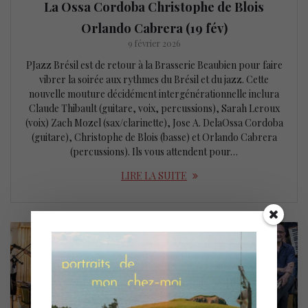
La Ossa Cordoba Christophe de Blois
Orlando Cabrera (19 fév)
9 février 2026
PJazz Brésil est de retour à la Brasserie Beaubien pour faire
vibrer la soirée aux rythmes du Brésil et du jazz. Cette
nouvelle mouture décidément intergénérationnelle inclura
Claude Thibault (guitare, voix, percussions), Sarah Leroux
(voix) Zach Mozel (sax/clarinette), Jose A. DelaOssa Cordoba
(guitare), Christophe de Blois (basse) et Orlando Cabrera
(percussions). Ils vous attendent pour…
LIRE LA SUITE